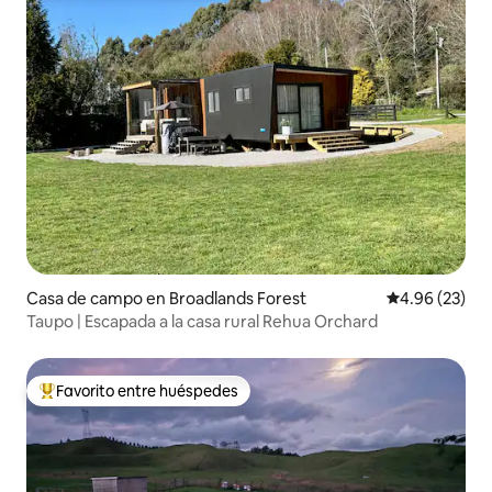
Casa de campo en Broadlands Forest
Calificación p
4.96 (23)
Taupo | Escapada a la casa rural Rehua Orchard
Favorito entre huéspedes
De los mejores en Favorito entre huéspedes