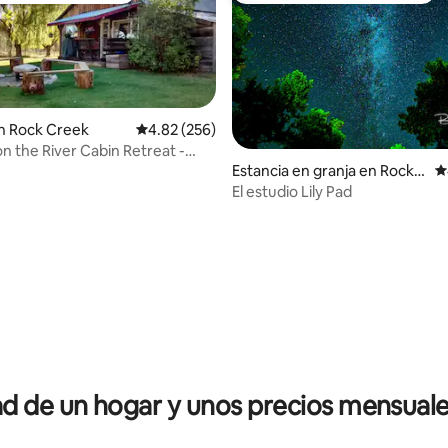
n Rock Creek
Calificación promedio: 4.82 de 5; 256 evaluac
4.82 (256)
on the River Cabin Retreat -
e temporada
Estancia en granja en Rock
C
Creek
El estudio Lily Pad
 4.92 de 5; 12 evaluaciones
 de un hogar y unos precios mensuale