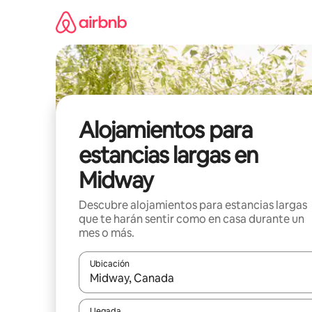
Ir
al
contenido
Alojamientos para
estancias largas en
Midway
Descubre alojamientos para estancias largas
que te harán sentir como en casa durante un
mes o más.
Ubicación
Cuando los resultados estén disponibles, podrás na
Llegada