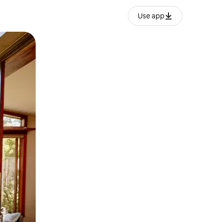
Use app
ien tocando y deslizando la pantalla.