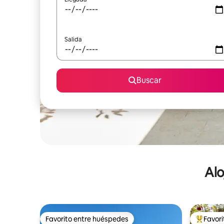
Salida
Buscar
Alo
Favorito entre huéspedes
Favor
Favorito entre huéspedes
De los m