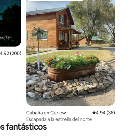
iones
alificación promedio: 4.92 de 5; 200 evaluaciones
4.92 (200)
Cabaña en Curlew
Calificación promedio:
4.94 (36)
Escapada a la estrella del norte
s fantásticos