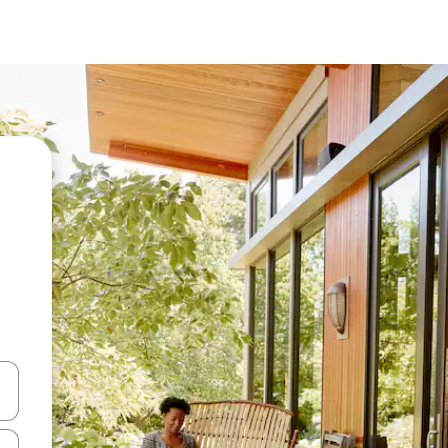
vegar usando las teclas de las flechas hacia arriba y hacia abajo, o b