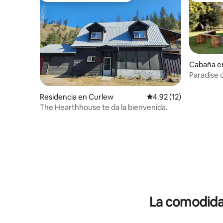
Cabaña e
Paradise 
Piscina d
Residencia en Curlew
Calificación promedio:
4.92 (12)
The Hearthhouse te da la bienvenida.
La comodidad