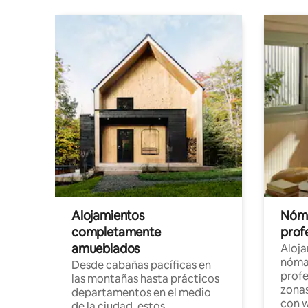
Alojamientos
Nóma
completamente
profe
amueblados
Aloj
nómad
Desde cabañas pacíficas en
profe
las montañas hasta prácticos
zonas
departamentos en el medio
con w
de la ciudad, estos