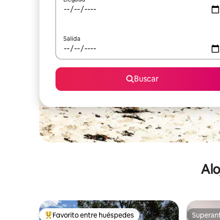
Salida
Buscar
Alo
Favorito entre huéspedes
Superanf
De los mejores en Favorito entre huéspedes
Superanf