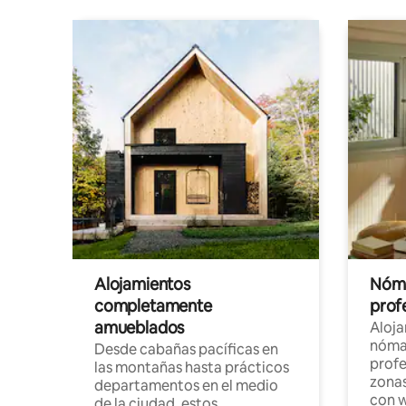
Alojamientos
Nóma
completamente
profe
amueblados
Aloj
nómad
Desde cabañas pacíficas en
profe
las montañas hasta prácticos
zonas
departamentos en el medio
con w
de la ciudad, estos