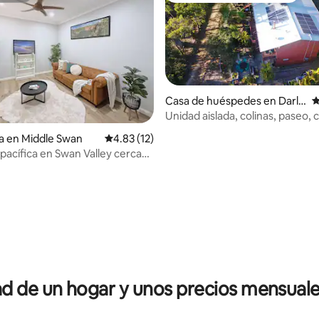
Casa de huéspedes en Darli
C
ngton
Unidad aislada, colinas, paseo, c
parque
a en Middle Swan
Calificación promedio: 4.83 de 5; 12 evaluac
4.83 (12)
pacífica en Swan Valley cerca
as
io: 5 de 5; 43 evaluaciones
 de un hogar y unos precios mensuale