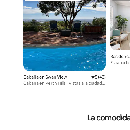
Residenci
Escapada 
de bodeg
Cabaña en Swan View
Calificación promed
5 (43)
Cabaña en Perth Hills | Vistas a la ciudad y
terraza con piscina
La comodidad