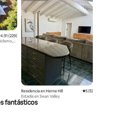
alificación promedio: 4.91 de 5; 229 evaluaciones
4.91 (229)
iclismo,
iones
Residencia en Herne Hill
Calificación prom
5 (5)
Estadía en Swan Valley
s fantásticos