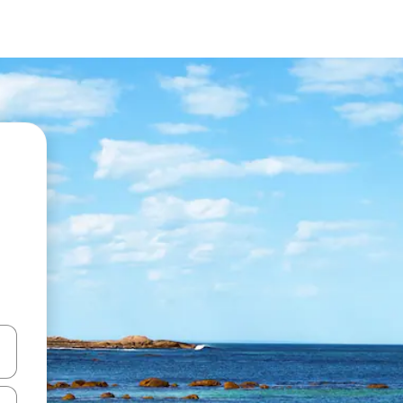
vegar usando las teclas de las flechas hacia arriba y hacia abajo, o b