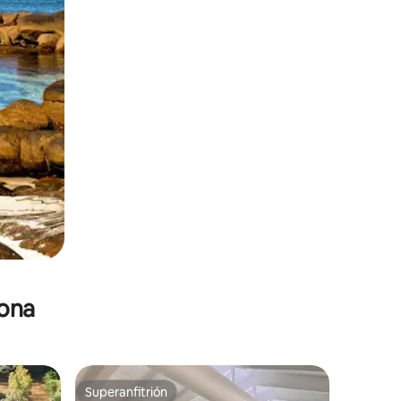
zona
Superanfitrión
Superanfitrión