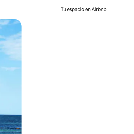
Tu espacio en Airbnb
ien tocando y deslizando la pantalla.