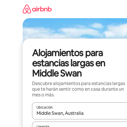
Ir
al
contenido
Alojamientos para
estancias largas en
Middle Swan
Descubre alojamientos para estancias largas
que te harán sentir como en casa durante un
mes o más.
Ubicación
Cuando los resultados estén disponibles, podrás na
Llegada