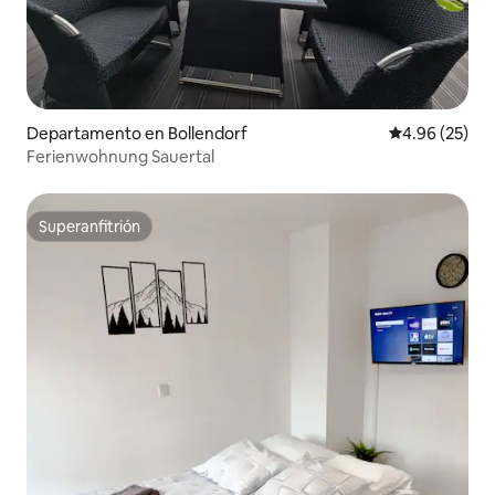
Departamento en Bollendorf
Calificación p
4.96 (25)
Ferienwohnung Sauertal
Superanfitrión
Superanfitrión