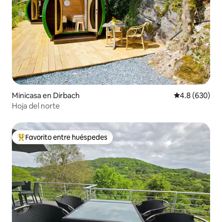
Minicasa en Dirbach
Calificación p
4.8 (630)
Hoja del norte
Favorito entre huéspedes
De los mejores en Favorito entre huéspedes