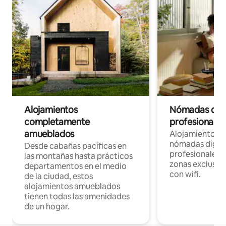
Alojamientos
Nómadas digit
completamente
profesionales 
amueblados
Alojamientos 
nómadas digita
Desde cabañas pacíficas en
profesionales d
las montañas hasta prácticos
zonas exclusiva
departamentos en el medio
con wifi.
de la ciudad, estos
alojamientos amueblados
tienen todas las amenidades
de un hogar.