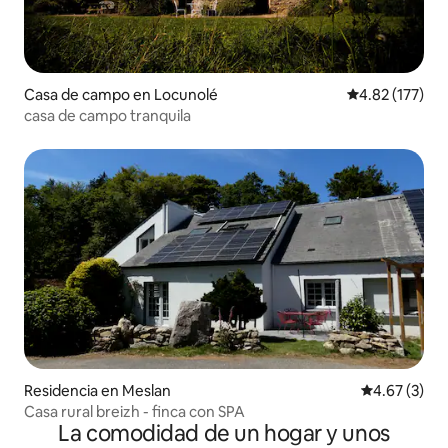
Casa de campo en Locunolé
Calificación p
4.82 (177)
casa de campo tranquila
Residencia en Meslan
Calificación
4.67 (3)
Casa rural breizh - finca con SPA
La comodidad de un hogar y unos