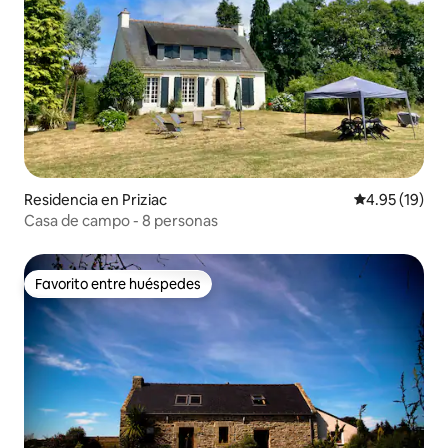
Residencia en Priziac
Calificación 
4.95 (19)
Casa de campo - 8 personas
Favorito entre huéspedes
Favorito entre huéspedes