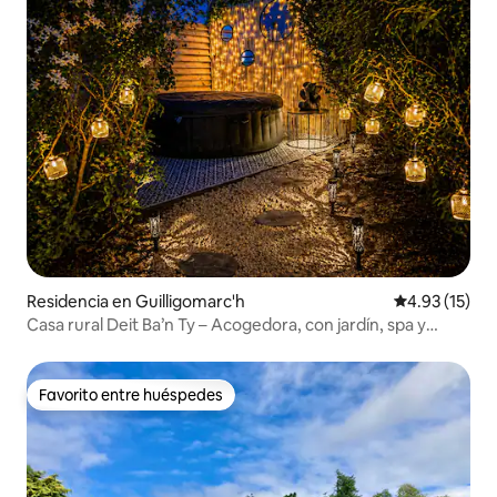
Residencia en Guilligomarc'h
Calificación 
4.93 (15)
Casa rural Deit Ba’n Ty – Acogedora, con jardín, spa y
playas a 25 min
Favorito entre huéspedes
Favorito entre huéspedes