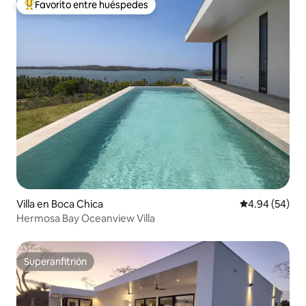
Favorito entre huéspedes
De los mejores en Favorito entre huéspedes
Villa en Boca Chica
Calificación p
4.94 (54)
Hermosa Bay Oceanview Villa
Superanfitrión
Superanfitrión