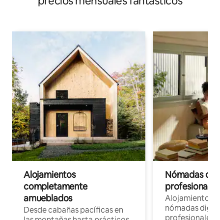
precios mensuales fantásticos
Alojamientos
Nómadas digit
completamente
profesionales 
amueblados
Alojamientos 
nómadas digita
Desde cabañas pacíficas en
profesionales d
las montañas hasta prácticos