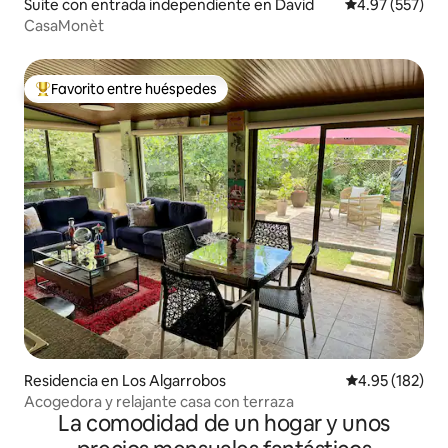
Suite con entrada independiente en David
Calificación pr
4.97 (557)
CasaMonèt
Favorito entre huéspedes
De los mejores en Favorito entre huéspedes
Residencia en Los Algarrobos
Calificación p
4.95 (182)
Acogedora y relajante casa con terraza
La comodidad de un hogar y unos