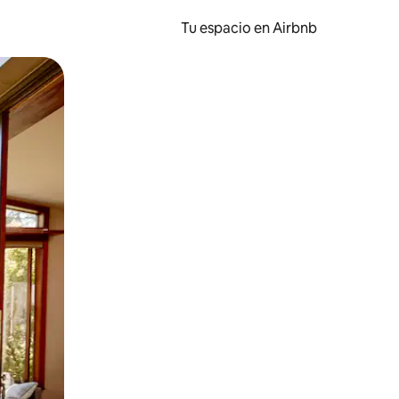
Tu espacio en Airbnb
ien tocando y deslizando la pantalla.