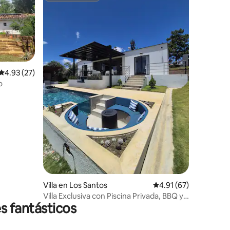
Calificación promedio: 4.93 de 5; 27 evaluaciones
4.93 (27)
ampo
iones
Villa en Los Santos
Calificación promedio:
4.91 (67)
Villa Exclusiva con Piscina Privada, BBQ y
s fantásticos
Fogata