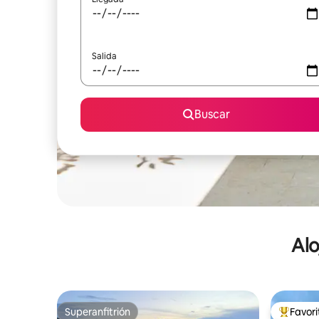
Salida
Buscar
Alo
Superanfitrión
Favor
Superanfitrión
De los m