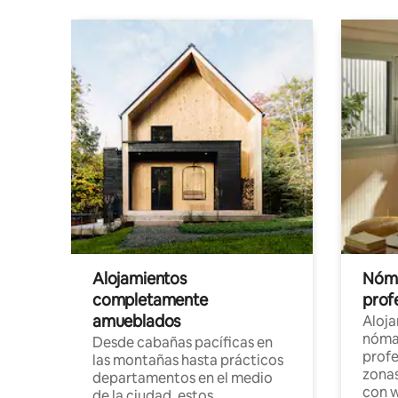
Alojamientos
Nóma
completamente
profe
amueblados
Aloj
nómad
Desde cabañas pacíficas en
profe
las montañas hasta prácticos
zonas
departamentos en el medio
con w
de la ciudad, estos