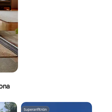
zona
Superanfitrión
Superanfitrión