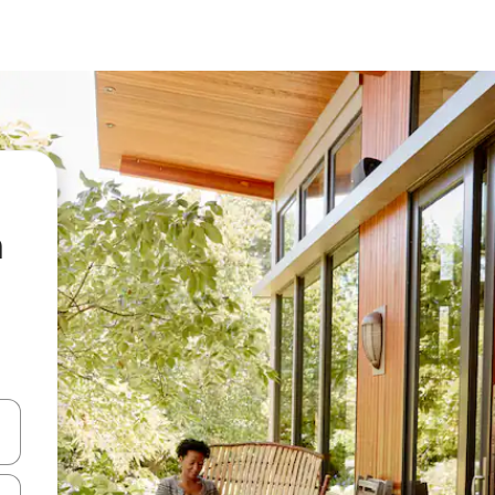
a
vegar usando las teclas de las flechas hacia arriba y hacia abajo, o b