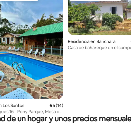
 4.93 de 5; 14 evaluaciones
Residencia en Barichara
Casa de bahareque en el c
 Los Santos
Calificación promedio: 5 de 5; 14 evaluac
5 (14)
ues 16 - Pony Parque, Mesa de
 de un hogar y unos precios mensuale
s