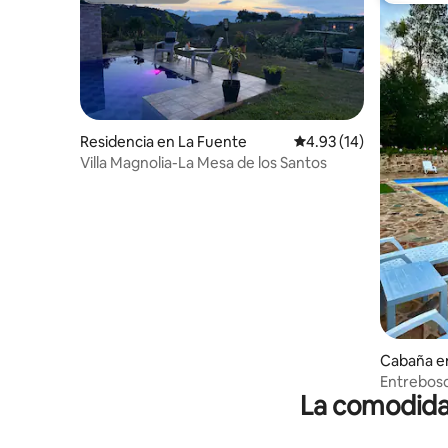
Residencia en La Fuente
Calificación promedio:
4.93 (14)
Villa Magnolia-La Mesa de los Santos
Cabaña en
Entrebosq
La comodidad
los Santo