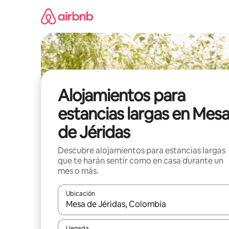
Ir
al
contenido
Alojamientos para
estancias largas en Mes
de Jéridas
Descubre alojamientos para estancias largas
que te harán sentir como en casa durante un
mes o más.
Ubicación
Cuando los resultados estén disponibles, podrás na
Llegada