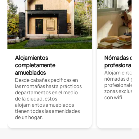
Alojamientos
Nómadas digit
completamente
profesionales 
amueblados
Alojamientos 
nómadas digita
Desde cabañas pacíficas en
profesionales d
las montañas hasta prácticos
zonas exclusiva
departamentos en el medio
con wifi.
de la ciudad, estos
alojamientos amueblados
tienen todas las amenidades
de un hogar.