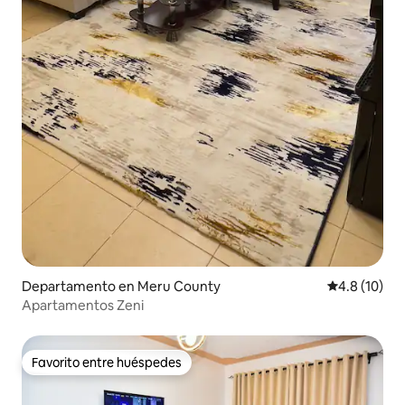
Departamento en Meru County
Calificación
4.8 (10)
Apartamentos Zeni
Favorito entre huéspedes
Favorito entre huéspedes