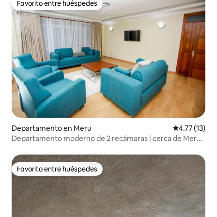
Favorito entre huéspedes
Favorito entre huéspedes
Departamento en Meru
Calificación 
4.77 (13)
Departamento moderno de 2 recámaras | cerca de Meru
Town
Favorito entre huéspedes
Favorito entre huéspedes