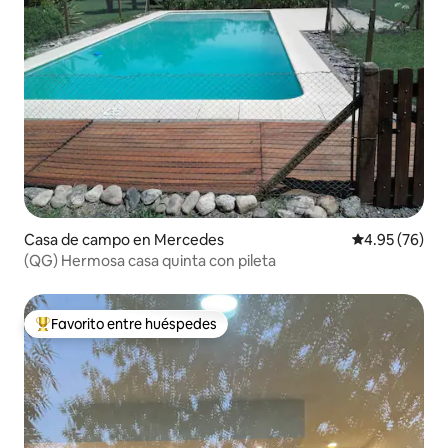
Casa de campo en Mercedes
Calificación p
4.95 (76)
(QG) Hermosa casa quinta con pileta
Favorito entre huéspedes
De los mejores en Favorito entre huéspedes