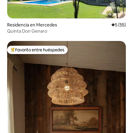
Residencia en Mercedes
Calificaci
5 (55)
Quinta Don Genaro
Favorito entre huéspedes
De los mejores en Favorito entre huéspedes