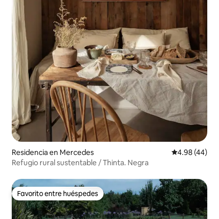
Residencia en Mercedes
Calificación p
4.98 (44)
Refugio rural sustentable / Thinta. Negra
Favorito entre huéspedes
Favorito entre huéspedes