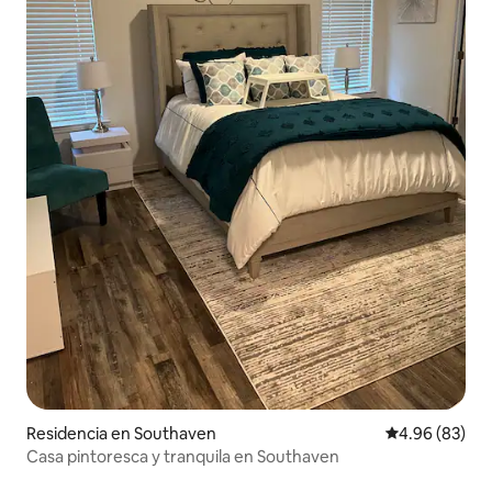
Residencia en Southaven
Calificación p
4.96 (83)
Casa pintoresca y tranquila en Southaven