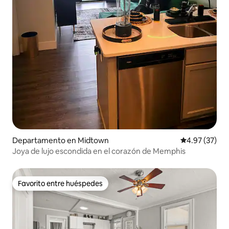
Departamento en Midtown
Calificación 
4.97 (37)
Joya de lujo escondida en el corazón de Memphis
Favorito entre huéspedes
Favorito entre huéspedes