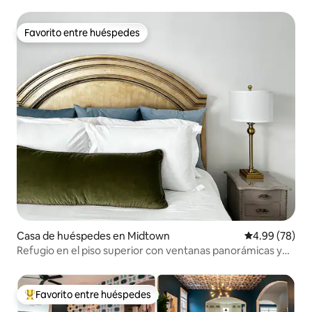
Favorito entre huéspedes
Favorito entre huéspedes
Casa de huéspedes en Midtown
Calificación p
4.99 (78)
Refugio en el piso superior con ventanas panorámicas y
baño con spa
Favorito entre huéspedes
De los mejores en Favorito entre huéspedes