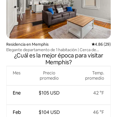
Residencia en Memphis
Calificación p
4.86 (29)
Elegante departamento de 1 habitación | Cerca de
¿Cuál es la mejor época para visitar
Midtown y Crosstown | Se admiten mascotas
Memphis?
Mes
Precio
Temp.
promedio
promedio
Ene
$105 USD
42 °F
Feb
$104 USD
46 °F