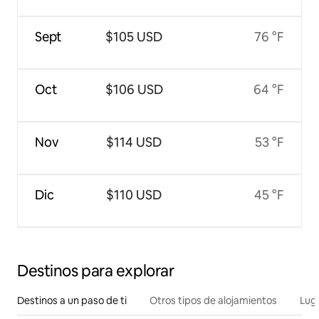
Sept
$105 USD
76 °F
Oct
$106 USD
64 °F
Nov
$114 USD
53 °F
Dic
$110 USD
45 °F
Destinos para explorar
Destinos a un paso de ti
Otros tipos de alojamientos
Lug