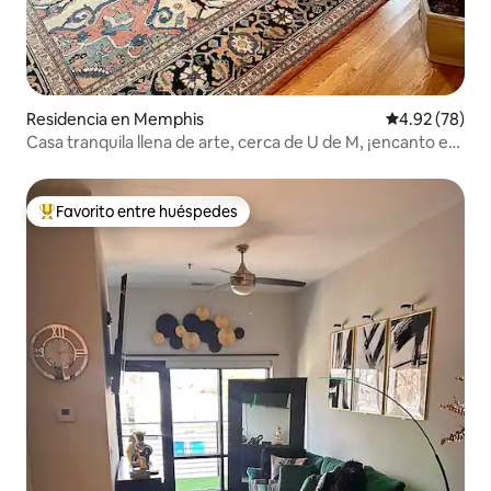
Residencia en Memphis
Calificación p
4.92 (78)
Casa tranquila llena de arte, cerca de U de M, ¡encanto en
abundancia!
Favorito entre huéspedes
De los mejores en Favorito entre huéspedes