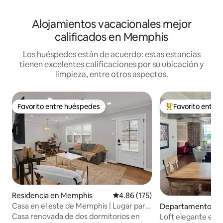
Alojamientos vacacionales mejor
calificados en Memphis
Los huéspedes están de acuerdo: estas estancias
tienen excelentes calificaciones por su ubicación y
limpieza, entre otros aspectos.
Favorito entre huéspedes
Favorito entre
Favorito entre huéspedes
De los mejores en
Residencia en Memphis
Calificación promedio: 4.86 de 5
4.86 (175)
Casa en el este de Memphis | Lugar para
Departamento en
hacer fogata + patio | Se admiten
wn Memphis
Casa renovada de dos dormitorios en
Loft elegante en e