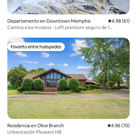
Departamento en Downtown Memphis
Calificación 
4.98 (61)
Camina a los museos - Loft premium seguro de 1
dormitorio con estacionamiento
Favorito entre huéspedes
Favorito entre huéspedes
Residencia en Olive Branch
Calificación p
4.96 (70)
Urbanización Pleasant Hill