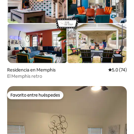
Residencia en Memphis
Calificación
5.0 (74)
El Memphis retro
Favorito entre huéspedes
Favorito entre huéspedes