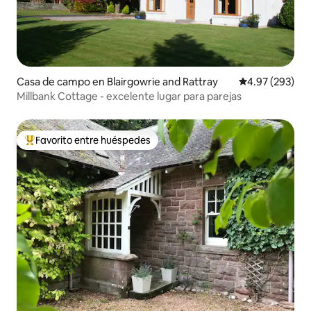
Casa de campo en Blairgowrie and Rattray
Calificación pr
4.97 (293)
Millbank Cottage - excelente lugar para parejas
Favorito entre huéspedes
De los mejores en Favorito entre huéspedes