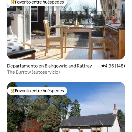
Favorito entre huéspedes
De los mejores en Favorito entre huéspedes
Departamento en Blairgowrie and Rattray
Calificación pr
4.96 (148)
The Burrow (autoservicio)
Favorito entre huéspedes
De los mejores en Favorito entre huéspedes