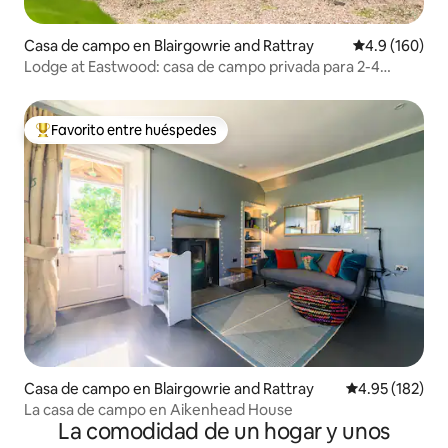
Casa de campo en Blairgowrie and Rattray
Calificación 
4.9 (160)
Lodge at Eastwood: casa de campo privada para 2-4
huéspedes
Favorito entre huéspedes
De los mejores en Favorito entre huéspedes
Casa de campo en Blairgowrie and Rattray
Calificación p
4.95 (182)
La casa de campo en Aikenhead House
La comodidad de un hogar y unos