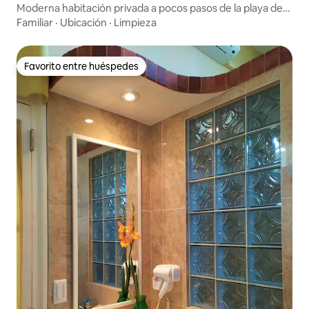
Moderna habitación privada a pocos pasos de la playa de
Varadero
Familiar
·
Ubicación
·
Limpieza
Favorito entre huéspedes
Favorito entre huéspedes