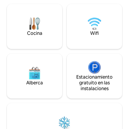
USD o 1 EUR por cada 12 horas
plegable y tres ta
adicionales. Un espacio cómodo,
uso de la lavador
tranquilo y familiar
rodeada de plantas
sillas y un hermoso
Cocina
Wifi
Estacionamiento
Alberca
gratuito en las
instalaciones