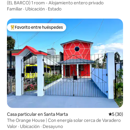
(EL BARCO) 1 room - Alojamiento entero privado
Familiar
·
Ubicación
·
Estado
Favorito entre huéspedes
De los mejores en Favorito entre huéspedes
Casa particular en Santa Marta
Calificaci
5 (30)
The Orange House | Con energía solar cerca de Varadero
Valor
·
Ubicación
·
Desayuno