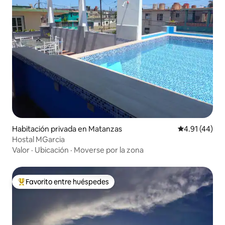
Habitación privada en Matanzas
Calificación 
4.91 (44)
Hostal MGarcia
Valor
·
Ubicación
·
Moverse por la zona
Favorito entre huéspedes
De los mejores en Favorito entre huéspedes