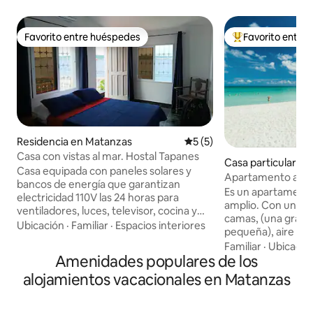
Favorito entre huéspedes
Favorito entre
Favorito entre huéspedes
De los mejores en
Residencia en Matanzas
Calificación promedio: 5 de
5 (5)
Casa con vistas al mar. Hostal Tapanes
Casa particular e
Casa equipada con paneles solares y
Apartamento a 150
bancos de energía que garantizan
Es un apartamene
electricidad 110V las 24 horas para
amplio. Con un do
ventiladores, luces, televisor, cocina y
camas, (una grand
refrigerador. Cuenta con agua fría y
Ubicación
·
Familiar
·
Espacios interiores
pequeña), aire aco
caliente todo el día. El aire acondicionado
fuerte, perchas par
Familiar
·
Ubicació
(220 V) funciona durante los horarios de
Amenidades populares de los
Un baño con agua fría y caliente; cocina
la corriente estatal. ✨ Servicios
equipada con todo
alojamientos vacacionales en Matanzas
•Limpieza diaria ligera. •Cambio de
de alimentos (mic
toallas y ropa de cama cada 3 días. 🌐
tostadora, ollas, f
Internet gratuito por 12 horas; luego 1
refrigerador), un