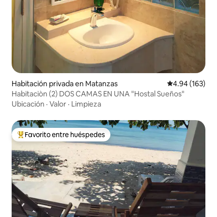
Habitación privada en Matanzas
Calificación pr
4.94 (163)
Habitaciòn (2) DOS CAMAS EN UNA "Hostal Sueños"
Ubicación
·
Valor
·
Limpieza
Favorito entre huéspedes
De los mejores en Favorito entre huéspedes