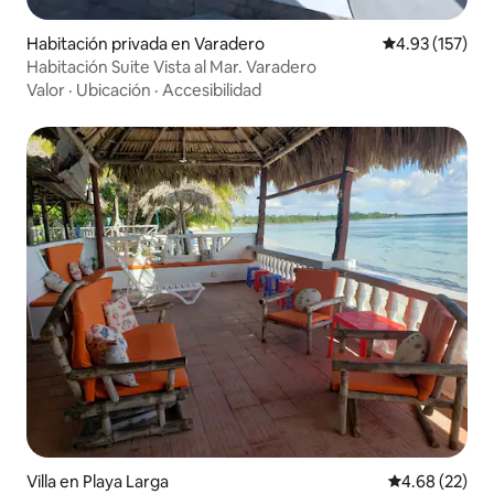
Habitación privada en Varadero
Calificación p
4.93 (157)
Habitación Suite Vista al Mar. Varadero
Valor
·
Ubicación
·
Accesibilidad
Villa en Playa Larga
Calificación p
4.68 (22)