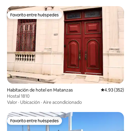
Favorito entre huéspedes
Favorito entre huéspedes
Habitación de hotel en Matanzas
Calificación pr
4.93 (352)
Hostal 1810
Valor
·
Ubicación
·
Aire acondicionado
Favorito entre huéspedes
Favorito entre huéspedes