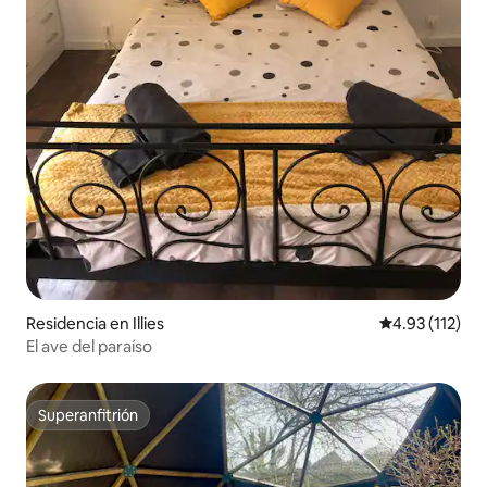
Residencia en Illies
Calificación p
4.93 (112)
El ave del paraíso
Superanfitrión
Superanfitrión