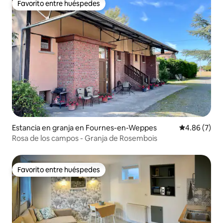
Favorito entre huéspedes
Favorito entre huéspedes
Estancia en granja en Fournes-en-Weppes
Calificación
4.86 (7)
Rosa de los campos - Granja de Rosembois
Favorito entre huéspedes
Favorito entre huéspedes