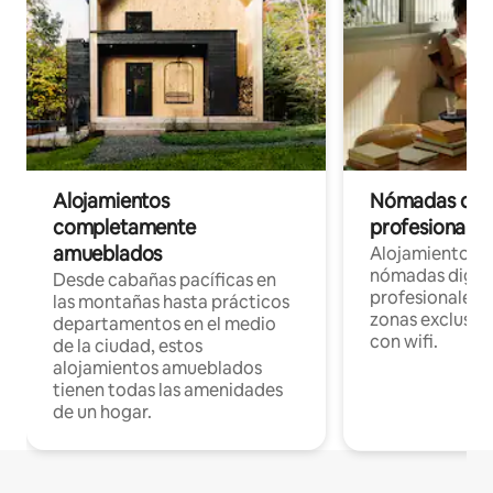
Alojamientos
Nómadas digit
completamente
profesionales 
amueblados
Alojamientos 
nómadas digita
Desde cabañas pacíficas en
profesionales d
las montañas hasta prácticos
zonas exclusiva
departamentos en el medio
con wifi.
de la ciudad, estos
alojamientos amueblados
tienen todas las amenidades
de un hogar.