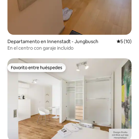
Departamento en Innenstadt - Jungbusch
Calificaci
5 (10)
En el centro con garaje incluido
Favorito entre huéspedes
Favorito entre huéspedes