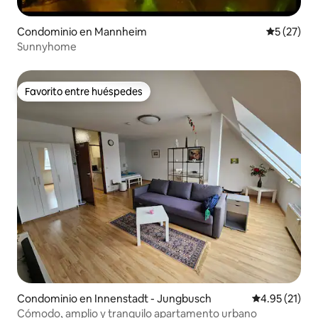
Condominio en Mannheim
Calificaci
5 (27)
Sunnyhome
Favorito entre huéspedes
Favorito entre huéspedes
Condominio en Innenstadt - Jungbusch
Calificación 
4.95 (21)
Cómodo, amplio y tranquilo apartamento urbano