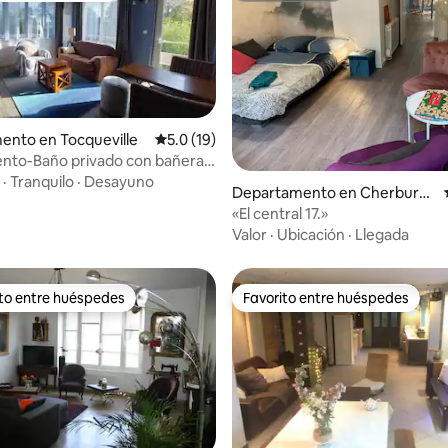
ento en Tocqueville
Calificación promedio: 5.0 de 5; 19 evaluac
5.0 (19)
nto-Baño privado con bañera-
4.99 de 5; 139 evaluaciones
rdí
·
Tranquilo
·
Desayuno
Departamento en Cherburg
o-Octeville
«El central 17.»
Valor
·
Ubicación
·
Llegada
ito entre huéspedes
Favorito entre huéspedes
ejores en Favorito entre huéspedes
Favorito entre huéspedes