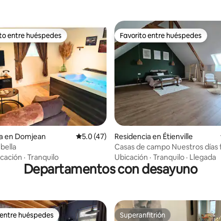
ito entre huéspedes
Favorito entre huéspedes
ejores en Favorito entre huéspedes
Favorito entre huéspedes
 4.89 de 5; 27 evaluaciones
ia en Domjean
Calificación promedio: 5.0 de 5; 47 evaluac
5.0 (47)
Residencia en Étienville
 bella
Casas de campo Nuestros días fe
idilio
cación
·
Tranquilo
Ubicación
·
Tranquilo
·
Llegada
Departamentos con desayuno
 entre huéspedes
Superanfitrión
 entre huéspedes
Superanfitrión