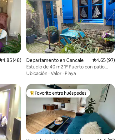
iones
Calificación promedio: 4.85 de 5; 48 evaluaciones
4.85 (48)
Departamento en Cancale
Calificación promedio:
4.65 (97)
Estudio de 40 m2 1* Puerto con patio
privado
Ubicación
·
Valor
·
Playa
Favorito entre huéspedes
De los mejores en Favorito entre huéspedes