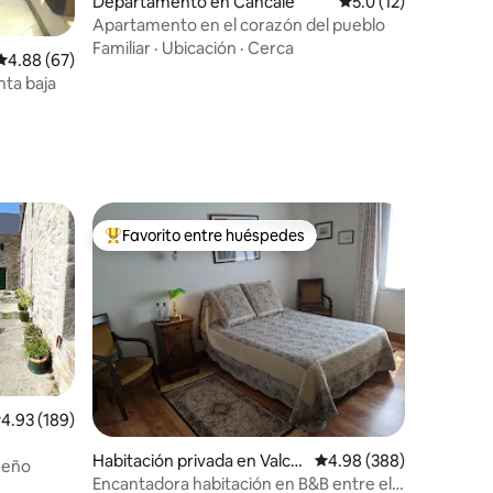
Departamento en Cancale
Calificación promedi
5.0 (12)
Apartamento en el corazón del pueblo
iones
Familiar
·
Ubicación
·
Cerca
Calificación promedio: 4.88 de 5; 67 evaluaciones
4.88 (67)
nta baja
Favorito entre huéspedes
re huéspedes
De los mejores en Favorito entre huéspedes
alificación promedio: 4.93 de 5; 189 evaluaciones
4.93 (189)
iones
Habitación privada en Valca
Calificación promedio: 
4.98 (388)
ueño
nville
Encantadora habitación en B&B entre el