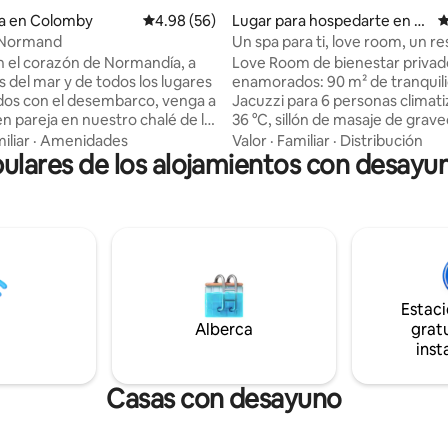
ia en Colomby
Calificación promedio: 4.98 de 5; 56 evaluac
4.98 (56)
Lugar para hospedarte en Pi
C
rou
 Normand
Un spa para ti, love room, un re
romántico
n el corazón de Normandía, a
Love Room de bienestar privado
s del mar y de todos los lugares
enamorados: 90 m² de tranquil
dos con el desembarco, venga a
Jacuzzi para 6 personas climat
en pareja en nuestro chalé de la
36 °C, sillón de masaje de grav
cción de posguerra,
mesa de masaje, cama queen, 
iliar
·
Amenidades
Valor
·
Familiar
·
Distribución
pulares de los alojamientos con desay
mente renovado en 2025. Si
forma de cruz de San Andrés, 
ajarse junto al fuego, jugar al
erótico, mesa de masaje. Los servicios
isfrutar de un momento de spa o
ofrecidos le permitirán pasar u
ena película en la pantalla
estancia agradable, sorprende
stá en el lugar indicado!
inusual. El efecto estará garantizado para
amigos los animales son
sorprender a su pareja; no olvi
os; dispondrán de un jardín
merecida pausa. Todo está pen
cerrado. ¡Botella de vino
que la experiencia sea única, ya
Estac
de cortesía! Máquina de pan
una noche o para un fin de sem
do.
Alberca
gratu
inst
Casas con desayuno