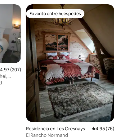
Favorito entre huéspedes
Favorito entre huéspedes
alificación promedio: 4.97 de 5; 207 evaluaciones
4.97 (207)
hel,
iones
d
Residencia en Les Cresnays
Calificación promedio:
4.95 (76)
El Rancho Normand