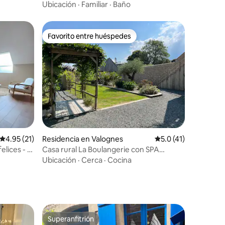
Ubicación
·
Familiar
·
Baño
Favorito entre huéspedes
Favorito entre huéspedes
iones
Calificación promedio: 4.95 de 5; 21 evaluaciones
4.95 (21)
Residencia en Valognes
Calificación promedi
5.0 (41)
lices - El
Casa rural La Boulangerie con SPA
privado en el interior
Ubicación
·
Cerca
·
Cocina
Superanfitrión
Superanfitrión