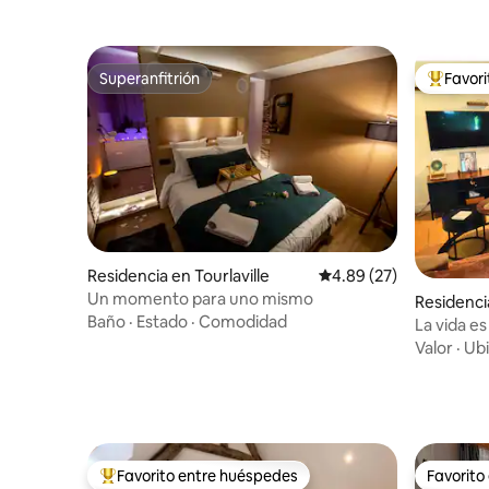
Superanfitrión
Favor
Superanfitrión
De los m
Residencia en Tourlaville
Calificación promedio:
4.89 (27)
Un momento para uno mismo
Residenc
Baño
·
Estado
·
Comodidad
La vida es
Valor
·
Ubi
Favorito entre huéspedes
Favorito
De los mejores en Favorito entre huéspedes
Favorito