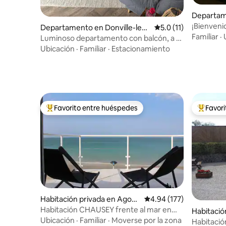
Departam
¡Bienveni
Departamento en Donville-les-
Calificación promedio
5.0 (11)
Apartamen
Familiar
·
Bains
Luminoso departamento con balcón, a 5
3*
minutos de la playa
Ubicación
·
Familiar
·
Estacionamiento
Favorito entre huéspedes
Favor
De los mejores en Favorito entre huéspedes
De los m
Habitación privada en Agon-
Calificación promedio: 
4.94 (177)
Coutainville
Habitación CHAUSEY frente al mar en
Habitación
Agon-coutainville
Ubicación
·
Familiar
·
Moverse por la zona
le
Habitación