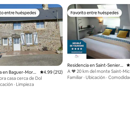
ito entre huéspedes
Favorito entre huéspedes
ejores en Favorito entre huéspedes
Favorito entre huéspedes
Residencia en Saint-Senier-
C
de-Beuvron
A ❤️ 20 km del monte Saint-Mic
4.91 de 5; 161 evaluaciones
ia en Baguer-Morva
Calificación promedio: 4.99 de 5; 212 evaluac
4.99 (212)
encanto en el campo ⭐
Familiar
·
Ubicación
·
Comodida
ra casa cerca de Dol
cación
·
Limpieza