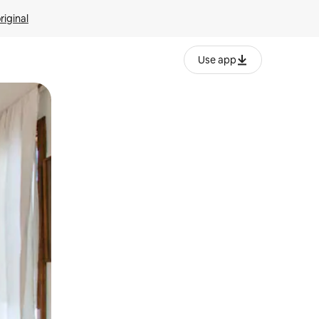
riginal
Use app