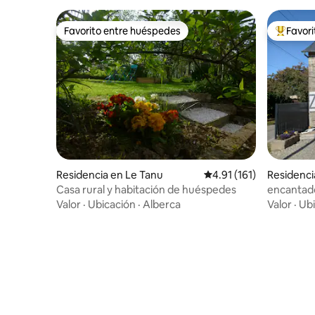
Favorito entre huéspedes
Favor
Favorito entre huéspedes
De los m
Residencia en Le Tanu
Calificación promedio: 
4.91 (161)
Residenc
n
Casa rural y habitación de huéspedes
encantado
Valor
·
Ubicación
·
Alberca
Valor
·
Ubi