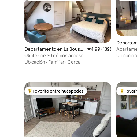
Departam
Apartame
Departamento en La Boussa
Calificación promedio: 
4.99 (139)
Vista al Ja
c
Ubicación
«Suite» de 30 m² con acceso
independiente
Ubicación
·
Familiar
·
Cerca
Favorito entre huéspedes
Favor
De los mejores en Favorito entre huéspedes
De los m