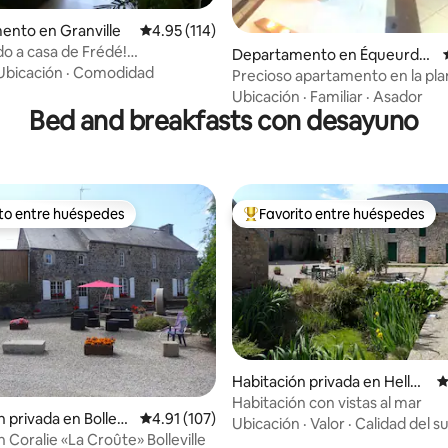
ento en Granville
Calificación promedio: 4.95 de 5; 114 evaluac
4.95 (114)
do a casa de Frédé!
: 5.0 de 5; 11 evaluaciones
Departamento en Équeurdre
to en el corazón de la ciudad,
Ubicación
·
Comodidad
ville-Hainneville
Precioso apartamento en la pla
Ubicación
·
Familiar
·
Asador
Bed and breakfasts con desayuno
ito entre huéspedes
Favorito entre huéspedes
ejores en Favorito entre huéspedes
De los mejores en Favorito ent
Habitación privada en Hellev
C
4.94 de 5; 177 evaluaciones
ille
Habitación con vistas al mar
 privada en Bollevil
Calificación promedio: 4.91 de 5; 107 evaluac
4.91 (107)
Ubicación
·
Valor
·
Calidad del s
 Coralie «La Croûte» Bolleville