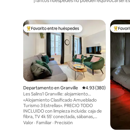
¡Tantos huéspedes no pueden equivocarse! Est
Favorito entre huéspedes
Favor
De los mejores en Favorito entre huéspedes
De los m
Departamento en Granville
Calificación promedio: 
4.93 (380)
Les Salins1 Granville: alojamiento
amueblado de 3 estrellas
«Alojamiento Clasificado Amueblado
Turismo 3 Estrellas». PRECIO TODO
INCLUIDO con limpieza incluida: caja de
fibra, TV 4k 55' conectada, sábanas,
cama grande 180x200, toallas de baño,
Valor
·
Familiar
·
Precisión
paño de cocina, té, café, escritorio de