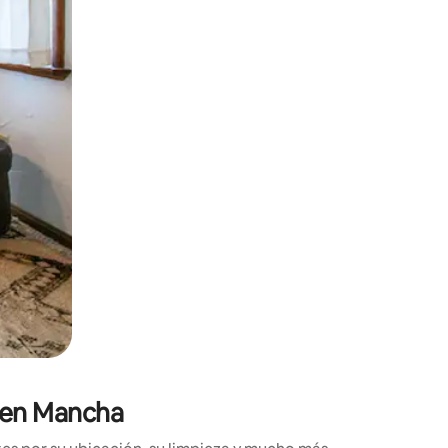
ien tocando y deslizando la pantalla.
s en Mancha