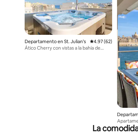
Departamento en St. Julian's
Calificación promedio:
4.97 (62)
Ático Cherry con vistas a la bahía de
Spinola
Departam
Apartamen
La comodidad
Sliema