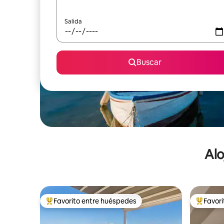
Salida
Buscar
Alo
Favorito entre huéspedes
Favor
De los mejores en Favorito entre huéspedes
De los m