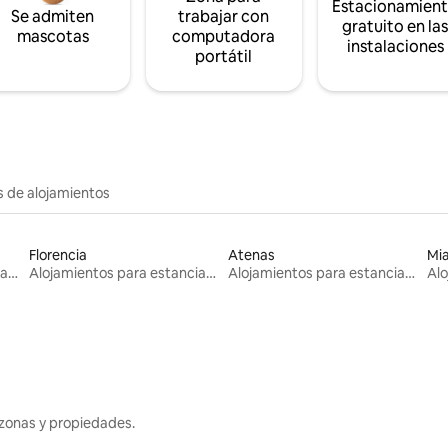
Estacionamien
Se admiten
trabajar con
gratuito en la
mascotas
computadora
instalaciones
portátil
s de alojamientos
Florencia
Atenas
Mi
Alojamientos para estancias largas
Alojamientos para estancias largas
Alojamientos para estancias largas
zonas y propiedades.