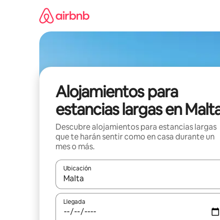
Ir
al
contenido
Alojamientos para
estancias largas en Malt
Descubre alojamientos para estancias largas
que te harán sentir como en casa durante un
mes o más.
Ubicación
Cuando los resultados estén disponibles, podrás na
Llegada