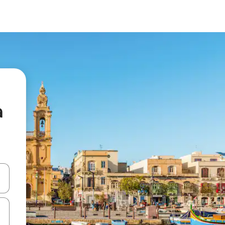
a
vegar usando las teclas de las flechas hacia arriba y hacia abajo, o b