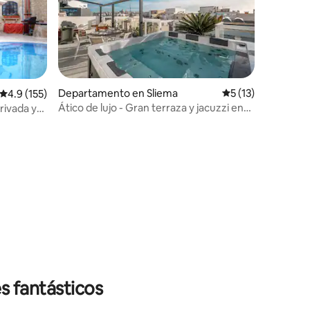
Departamento en Sliema
Calificación prome
5 (13)
Calificación promedio: 4.9 de 5; 155 evaluaciones
4.9 (155)
Ático de lujo - Gran terraza y jacuzzi en
rivada y
Sliema
iones
s fantásticos