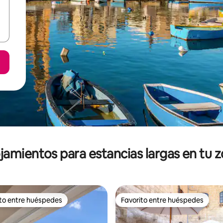
jamientos para estancias largas en tu 
ito entre huéspedes
Favorito entre huéspedes
ejores en Favorito entre huéspedes
Favorito entre huéspedes