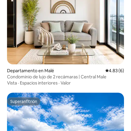
Departamento en Malé
Calificación
4.83 (6)
Condominio de lujo de 2 recámaras | Central Male
Vista
·
Espacios interiores
·
Valor
Superanfitrión
Superanfitrión