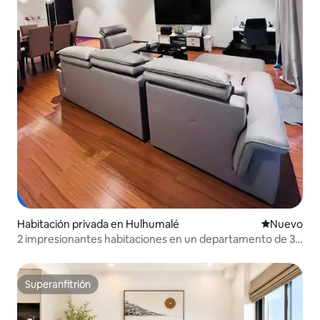
Habitación privada en Hulhumalé
Nuevo aloj
Nuevo
2 impresionantes habitaciones en un departamento de 3
recámaras frente a la laguna
Superanfitrión
Superanfitrión