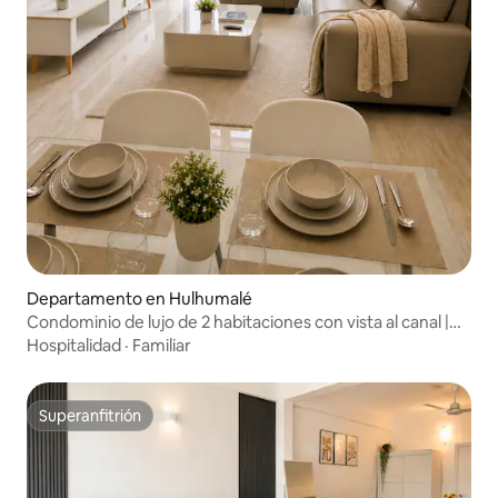
Departamento en Hulhumalé
Condominio de lujo de 2 habitaciones con vista al canal |
Alberca infinita y gimnasio
Hospitalidad
·
Familiar
Superanfitrión
Superanfitrión