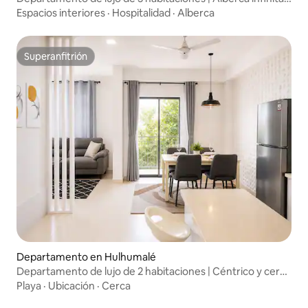
gimnasio
Espacios interiores
·
Hospitalidad
·
Alberca
Superanfitrión
Superanfitrión
Departamento en Hulhumalé
Departamento de lujo de 2 habitaciones | Céntrico y cerca
de la playa
Playa
·
Ubicación
·
Cerca