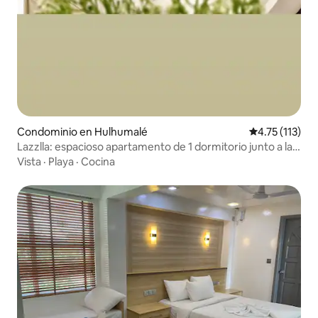
Condominio en Hulhumalé
Calificación p
4.75 (113)
Lazzlla: espacioso apartamento de 1 dormitorio junto a la
playa con vistas al mar
Vista
·
Playa
·
Cocina