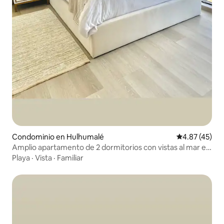
Condominio en Hulhumalé
Calificación 
4.87 (45)
Amplio apartamento de 2 dormitorios con vistas al mar en
primera línea de playa en Lazzalla
Playa
·
Vista
·
Familiar