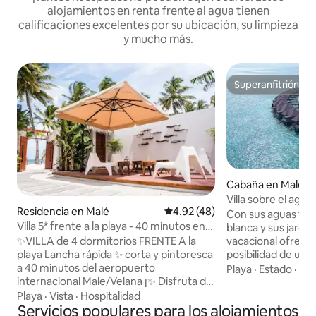
alojamientos en renta frente al agua tienen
calificaciones excelentes por su ubicación, su limpieza
y mucho más.
Superanfitrión
Superanfitrión
Cabaña en Malé
Villa sobre el agua
Residencia en Malé
Calificación promedio: 4.92 de 
4.92 (48)
Con sus aguas tur
Villa 5* frente a la playa - 40 minutos en
blanca y sus jardin
lancha desde Malé
✨VILLA de 4 dormitorios FRENTE A la
vacacional ofrece a
playa Lancha rápida ✨ corta y pintoresca
posibilidad de un
a 40 minutos del aeropuerto
a las familias un s
Playa
·
Estado
·
Lle
internacional Male/Velana ¡✨ Disfruta de
diversión. > Bungalow acuático
las vistas al atardecer desde tu
completo en un cen
Playa
·
Vista
·
Hospitalidad
habitación! ✨ Cerca de tiendas,
Servicios populares para los alojamientos
privada de 5 estrel