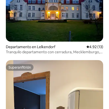
Departamento en Lelkendorf
Calificación 
4.92 (13)
Tranquilo departamento con cerradura, Mecklemburgo,
Mar Báltico a 1 hora
Superanfitrión
Superanfitrión