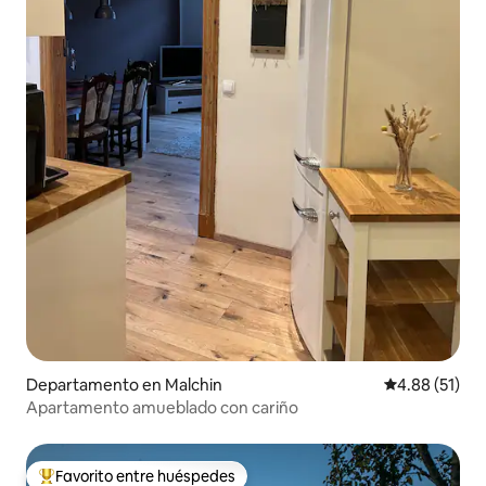
Departamento en Malchin
Calificación 
4.88 (51)
Apartamento amueblado con cariño
Favorito entre huéspedes
De los mejores en Favorito entre huéspedes