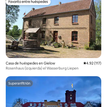
Favorito entre huéspedes
Favorito entre huéspedes
Casa de huéspedes en Gielow
Calificación p
4.92 (117)
Rosenhaus (izquierda) el Wasserburg Liepen
Superanfitrión
Superanfitrión