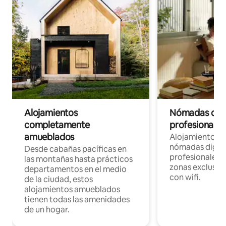
Alojamientos
Nómadas digit
completamente
profesionales 
amueblados
Alojamientos 
nómadas digita
Desde cabañas pacíficas en
profesionales d
las montañas hasta prácticos
zonas exclusiva
departamentos en el medio
con wifi.
de la ciudad, estos
alojamientos amueblados
tienen todas las amenidades
de un hogar.