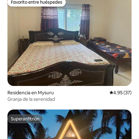
Favorito entre huéspedes
Favorito entre huéspedes
Residencia en Mysuru
Calificación 
4.95 (37)
Granja de la serenidad
Superanfitrión
Superanfitrión