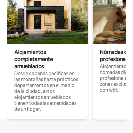
Alojamientos
Nómadas digit
completamente
profesionales 
amueblados
Alojamientos 
nómadas digita
Desde cabañas pacíficas en
profesionales d
las montañas hasta prácticos
zonas exclusiva
departamentos en el medio
con wifi.
de la ciudad, estos
alojamientos amueblados
tienen todas las amenidades
de un hogar.