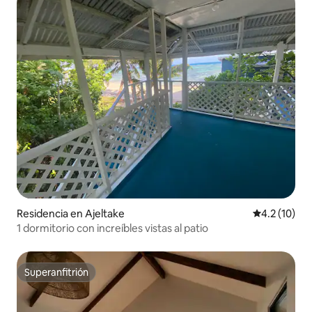
Residencia en Ajeltake
Calificación
4.2 (10)
1 dormitorio con increíbles vistas al patio
Superanfitrión
Superanfitrión