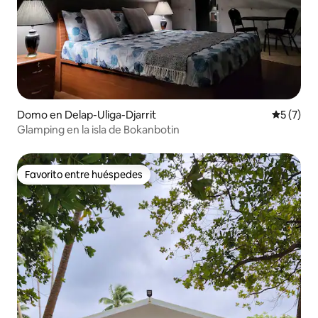
Domo en Delap-Uliga-Djarrit
Calificac
5 (7)
Glamping en la isla de Bokanbotin
Favorito entre huéspedes
Favorito entre huéspedes