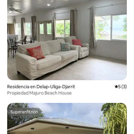
Residencia en Delap-Uliga-Djarrit
Calificac
5 (3)
Propiedad Majuro Beach House
Superanfitrión
Superanfitrión