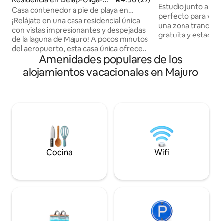
Estudio junto a la 
arrit
Casa contenedor a pie de playa en
perfecto para viaj
Majuro
¡Relájate en una casa residencial única
una zona tranquil
con vistas impresionantes y despejadas
gratuita y estacio
de la laguna de Majuro! A pocos minutos
poca distancia a pi
del aeropuerto, esta casa única ofrece
ciudad y de los su
Amenidades populares de los
un espacio acogedor y cómodo, con un
EZ Price Mart y Pa
amplio porche con vistas a la playa,
alojamientos vacacionales en Majuro
cómoda y conveni
perfecto para relajarse y descansar. La
laguna es también un paraíso para los
entusiastas del esnórquel, con vibrantes
arrecifes de coral y diversa vida marina a
la espera de ser explorada a diferentes
profundidades. ¡Reserva tu estancia
ahora y disfruta de una experiencia
inolvidable en Majuro!
Cocina
Wifi