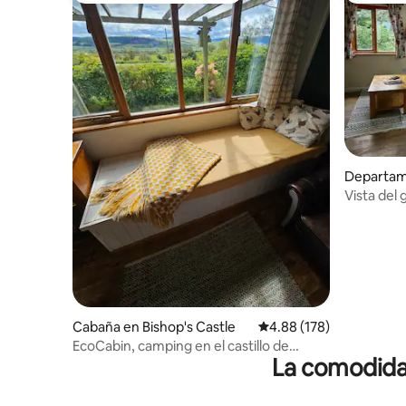
Departam
mery
Vista del 
Cabaña en Bishop's Castle
Calificación promedio: 
4.88 (178)
EcoCabin, camping en el castillo de
La comodidad
Foxholes