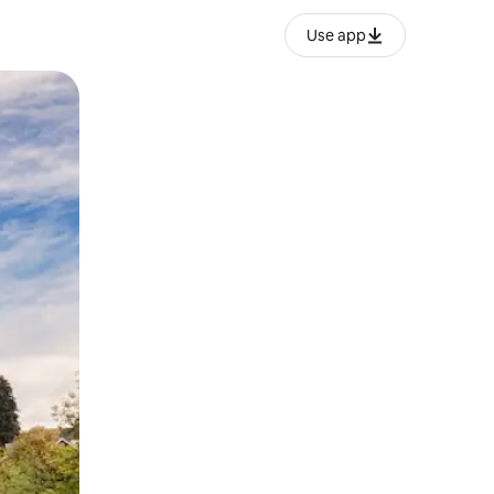
Use app
ien tocando y deslizando la pantalla.