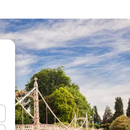
vegar usando las teclas de las flechas hacia arriba y hacia abajo, o b