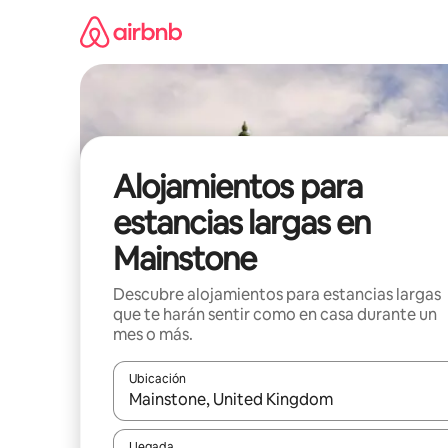
Ir
al
contenido
Alojamientos para
estancias largas en
Mainstone
Descubre alojamientos para estancias largas
que te harán sentir como en casa durante un
mes o más.
Ubicación
Cuando los resultados estén disponibles, podrás na
Llegada