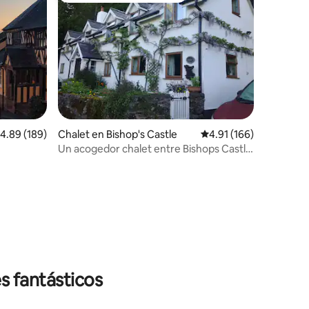
iones
alificación promedio: 4.89 de 5; 189 evaluaciones
4.89 (189)
Chalet en Bishop's Castle
Calificación promedio: 
4.91 (166)
Un acogedor chalet entre Bishops Castle
y Clun
s fantásticos