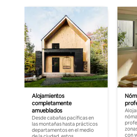
Alojamientos
Nóma
completamente
profe
amueblados
Aloj
nómad
Desde cabañas pacíficas en
profe
las montañas hasta prácticos
zonas
departamentos en el medio
con w
de la ciudad, estos