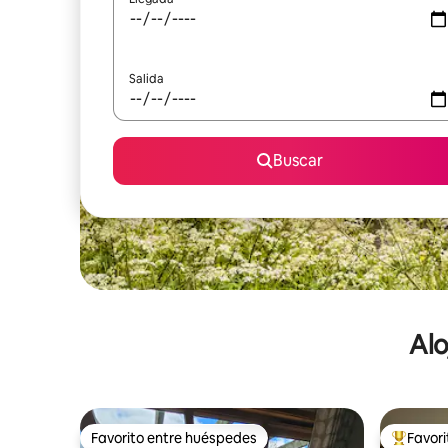
Salida
Buscar
Alo
Favorito entre huéspedes
Favor
Favorito entre huéspedes
De los m