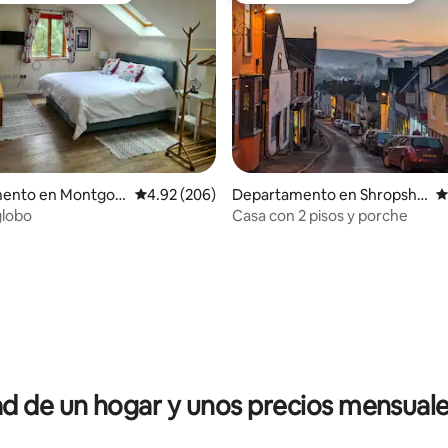
ento en Montgo
Calificación promedio: 4.92 de 5; 206 evaluac
4.92 (206)
Departamento en Shropshir
C
e
globo
Casa con 2 pisos y porche
4.88 de 5; 178 evaluaciones
 de un hogar y unos precios mensuale