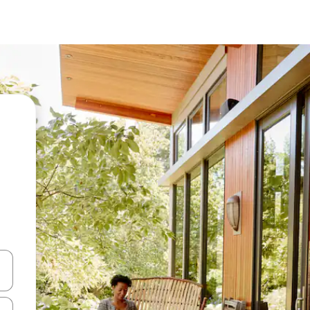
vegar usando las teclas de las flechas hacia arriba y hacia abajo, o b