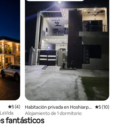
Calificación promedio: 5 de 5; 4 evaluaciones
5 (4)
Habitación privada en Hoshiarpu
Calificación prome
5 (10)
r
 LaVida
Alojamiento de 1 dormitorio
s fantásticos