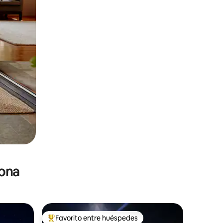
zona
Favorito entre huéspedes
De los mejores en Favorito entre huéspedes