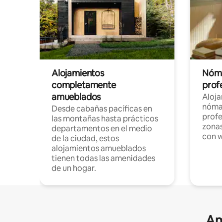
Alojamientos
Nóma
completamente
profe
amueblados
Aloj
nómad
Desde cabañas pacíficas en
profe
las montañas hasta prácticos
zonas
departamentos en el medio
con w
de la ciudad, estos
alojamientos amueblados
tienen todas las amenidades
de un hogar.
Am