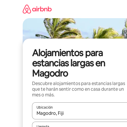
Ir
al
contenido
Alojamientos para
estancias largas en
Magodro
Descubre alojamientos para estancias largas
que te harán sentir como en casa durante un
mes o más.
Ubicación
Cuando los resultados estén disponibles, podrás na
Llegada