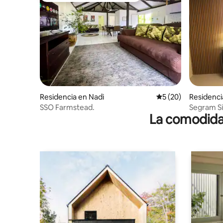
Residencia en Nadi
Calificación promed
5 (20)
Residenci
SSO Farmstead.
Segram Si
La comodidad