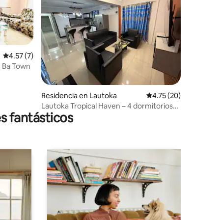
Calificación promedio: 4.57 de 5; 7 evaluaciones
4.57 (7)
e Ba Town
iones
Residencia en Lautoka
Calificación promedio:
4.75 (20)
Lautoka Tropical Haven – 4 dormitorios
s fantásticos
con vistas increíbles