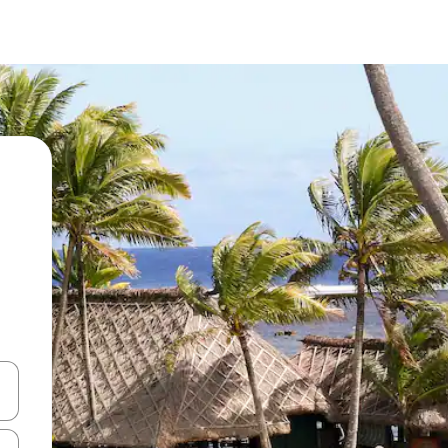
vegar usando las teclas de las flechas hacia arriba y hacia abajo, o b