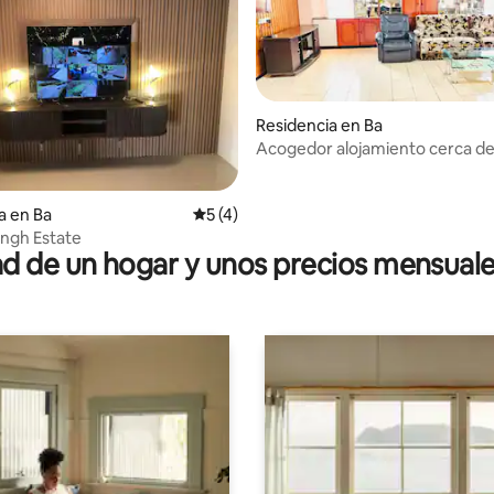
Residencia en Ba
Acogedor alojamiento cerca d
io: 5 de 5; 20 evaluaciones
a en Ba
Calificación promedio: 5 de 5; 4 evaluac
5 (4)
ngh Estate
 de un hogar y unos precios mensuale