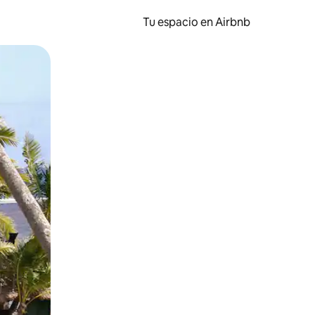
Tu espacio en Airbnb
ien tocando y deslizando la pantalla.