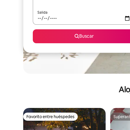
Salida
Buscar
Alo
Favorito entre huéspedes
Superanf
Favorito entre huéspedes
Superanf