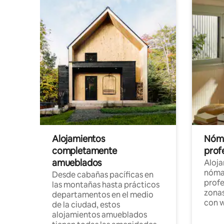
Alojamientos
Nóma
completamente
profe
amueblados
Aloj
nómad
Desde cabañas pacíficas en
profe
las montañas hasta prácticos
zonas
departamentos en el medio
con w
de la ciudad, estos
alojamientos amueblados