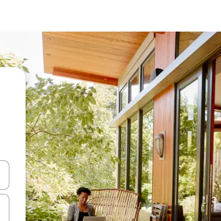
vegar usando las teclas de las flechas hacia arriba y hacia abajo, o b