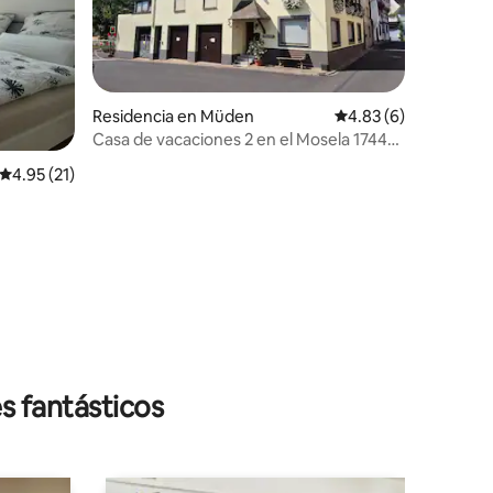
Residencia en Müden
Calificación promedio
4.83 (6)
Casa de vacaciones 2 en el Mosela 1744
cerca de Cochem
Calificación promedio: 4.95 de 5; 21 evaluaciones
4.95 (21)
iones
s fantásticos