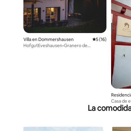
Villa en Dommershausen
Calificación promed
5 (16)
HofgutEveshausen•Granero de
juegos•Jardín•Grupos•Acogedor
Residenci
Casa de 
La comodidad
Moselland