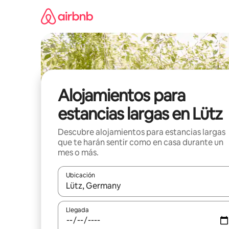
Ir
al
contenido
Alojamientos para
estancias largas en Lütz
Descubre alojamientos para estancias largas
que te harán sentir como en casa durante un
mes o más.
Ubicación
Cuando los resultados estén disponibles, podrás na
Llegada