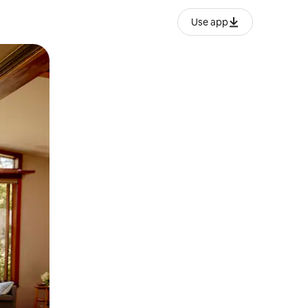
Use app
ien tocando y deslizando la pantalla.