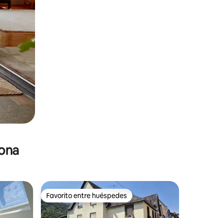
zona
Favorito entre huéspedes
Favorito entre huéspedes