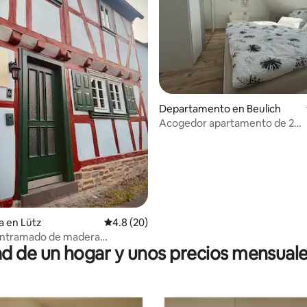
io: 5 de 5; 16 evaluaciones
Departamento en Beulich
Acogedor apartamento de 2
habitaciones
a en Lütz
Calificación promedio: 4.8 de 5; 20 evaluac
4.8 (20)
entramado de madera
 de un hogar y unos precios mensuale
 Casa de vacaciones Mosel