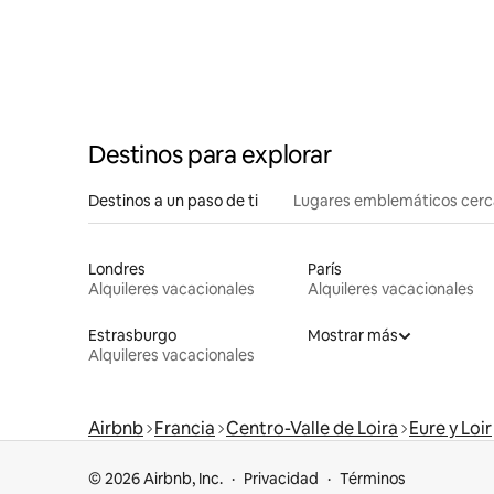
Destinos para explorar
Destinos a un paso de ti
Lugares emblemáticos cer
Londres
París
Alquileres vacacionales
Alquileres vacacionales
Estrasburgo
Mostrar más
Alquileres vacacionales
Airbnb
Francia
Centro-Valle de Loira
Eure y Loir
© 2026 Airbnb, Inc.
Privacidad
Términos