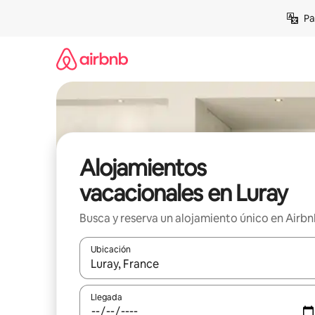
Ir
Pa
al
contenido
Alojamientos
vacacionales en Luray
Busca y reserva un alojamiento único en Airb
Ubicación
Cuando los resultados estén disponibles, podrás na
Llegada