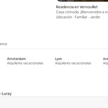
Residencia en Vernouillet
Casa cómoda. ¡Bienvenidos a n
casa!
Ubicación
·
Familiar
·
Jardín
canos
Ámsterdam
Lyon
An
Alquileres vacacionales
Alquileres vacacionales
Alq
Luray