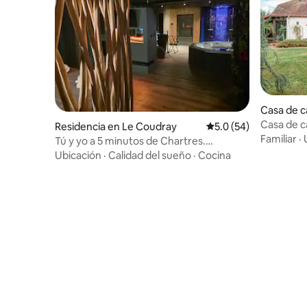
Casa de 
s-en-Drou
Casa de c
Residencia en Le Coudray
Calificación promedio
5.0 (54)
Familiar
·
Tú y yo a 5 minutos de Chartres.
Balneario, sauna, hammam
Ubicación
·
Calidad del sueño
·
Cocina