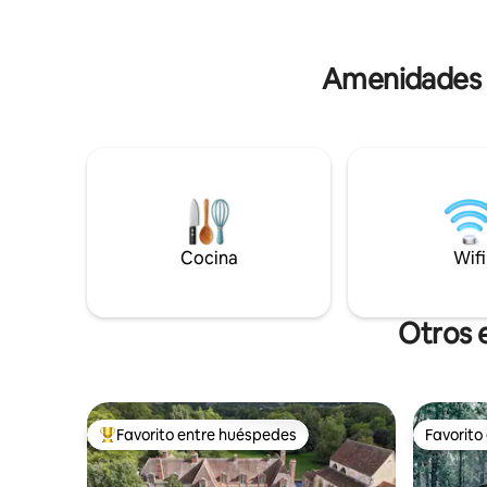
o en una etapa. (cuadra a disposición)
salida es a las 11:00 L
amplio pasto disponible. - A 1 hora y
las 15:00 
media de París, a 20 minutos de
antes, p
Amenidades p
Chartres, a 45 minutos de Rambouillet.
Cocina
Wifi
Otros 
Favorito entre huéspedes
Favorito
De los mejores en Favorito entre huéspedes
Favorito