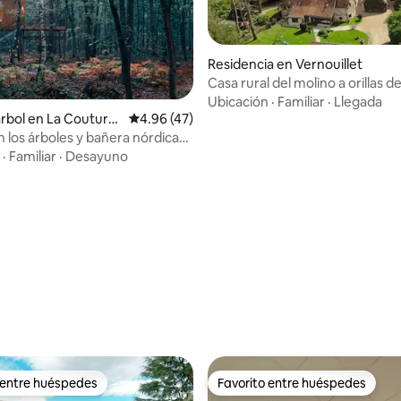
Residencia en Vernouillet
Casa rural del molino a orillas d
Ubicación
·
Familiar
·
Llegada
: 5.0 de 5; 29 evaluaciones
árbol en La Couture-
Calificación promedio: 4.96 de 5; 47 evaluac
4.96 (47)
 los árboles y bañera nórdica
·
Familiar
·
Desayuno
 entre huéspedes
Favorito entre huéspedes
 entre huéspedes
Favorito entre huéspedes