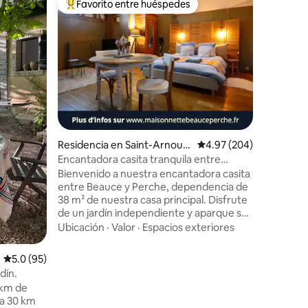
Favorito entre huéspedes
Favorit
re huéspedes
De los mejores en Favorito entre huéspedes
Favorit
e-Moronv
"de una E
a 5 km de
a 35 km 
tranquilo
vistas al
ofrece en 
Valor
·
Fa
cocina eq
proceso 
cocina de veran
alojamien
iones
Residencia en Saint-Arnoult
Calificación promedio: 
4.97 (204)
Ecluzelle
-des-Bois
actividades. El acceso al río 
Encantadora casita tranquila entre
jardín o l
Beauce y Perche
Bienvenido a nuestra encantadora casita
para adul
entre Beauce y Perche, dependencia de
utilizar
38 m² de nuestra casa principal. Disfrute
de un jardín independiente y aparque su
coche en nuestra plaza de aparcamiento
Ubicación
·
Valor
·
Espacios exteriores
privada. A menos de 30 km de Chartres y
a 5 km de la estación de tren de
Calificación promedio: 5.0 de 5; 95 evaluaciones
5.0 (95)
Courville-sur-Eure (línea París-
dín.
Montparnasse), se encuentra aquí en
 km de
plena naturaleza, propicio para la calma y
 a 30 km
el descanso. Bajo petición, estaremos