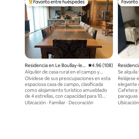
Favorito entre huéspedes
Favorito
De los mejores en Favorito entre huéspedes
Favorito
Residencia en Le Boullay-les
Calificación promedio: 
4.96 (108)
Residenci
-Deux-Églises
Alquiler de casa rural en el campo y
Se alquila
opción de etapa ecuestre
Olvídese de sus preocupaciones en esta
Relájese e
espaciosa casa de campo, clasificada
elegante 
como alojamiento turístico amueblado
Cafetera y
de 4 estrellas, con capacidad para 10
paraguas 
personas. Un espacio de descanso, para
para un de
Ubicación
·
Familiar
·
Decoración
Ubicación
pasar un fin de semana o reunirse en
en la televisión Acceso
familia. La casa rural se encuentra en el
estaciona
centro de una casa de campo y rodeada
remoto Ponemos a su disposición
de caminos para pasear por el campo,
bicicletas
relajación garantizada. Posibilidad de
También ha
alojar caballos, durante un fin de semana
con total autonom