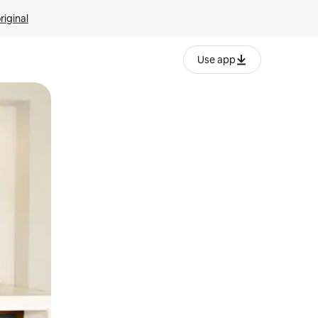
riginal
Use app
ien tocando y deslizando la pantalla.