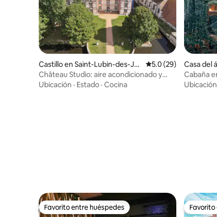
Castillo en Saint-Lubin-des-Jo
Calificación promedio
5.0 (29)
Casa del 
ncherets
Boussey
Château Studio: aire acondicionado y
Cabaña en
vista al agua
privada
Ubicación
·
Estado
·
Cocina
Ubicación
Favorito entre huéspedes
Favorito
Favorito entre huéspedes
Favorito