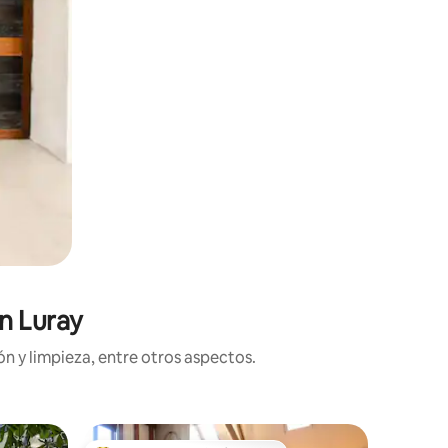
n Luray
n y limpieza, entre otros aspectos.
Residenc