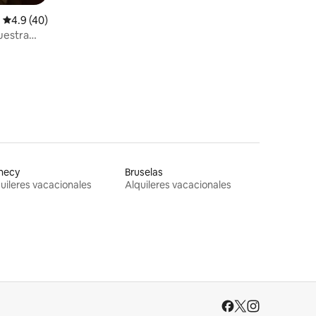
Calificación promedio: 4.9 de 5; 40 evaluaciones
4.9 (40)
uestra
necy
Bruselas
uileres vacacionales
Alquileres vacacionales