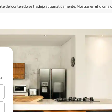
rte del contenido se tradujo automáticamente. 
Mostrar en el idioma o
nb
vegar usando las teclas de las flechas hacia arriba y hacia abajo, o b