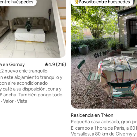
 entre huéspedes
Favorito entre huéspedes
 entre huéspedes
De los mejores en Favorito ent
4.96 de 5; 108 evaluaciones
a en Garnay
Calificación promedio: 4.9 de 5; 216 evaluac
4.9 (216)
 t2 nuevo chic tranquilo
n este alojamiento tranquilo y
con aire acondicionado
 café a su disposición, cuna y
Plancha. También pongo todo
sayuno en el refrigerador IPTV
·
Valor
·
Vista
 directo a un
miento privado con control
Residencia en Tréon
Pequeña casa adosada, gran jar
; avísenos con anticipación
El campo a 1 hora de París, a 60
y una caja de llaves para llegar
Versalles, a 80 km de Giverny y
ía La hora máxima de