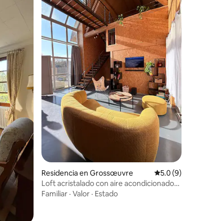
iones
Residencia en Grossœuvre
Calificación promed
5.0 (9)
Loft acristalado con aire acondicionado
en un granero normando
Familiar
·
Valor
·
Estado