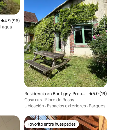
Calificación promedio: 4.9 de 5; 96 evaluaciones
4.9 (96)
el agua
iones
Residencia en Boutigny-Prouai
Calificación promedi
5.0 (19)
s
Casa rural Flore de Rosay
Ubicación
·
Espacios exteriores
·
Parques
Favorito entre huéspedes
Favorito entre huéspedes