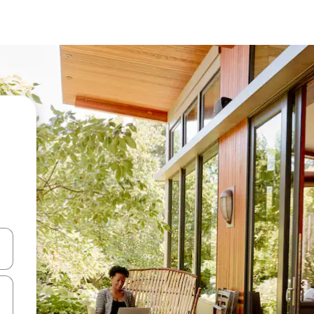
vegar usando las teclas de las flechas hacia arriba y hacia abajo, o b