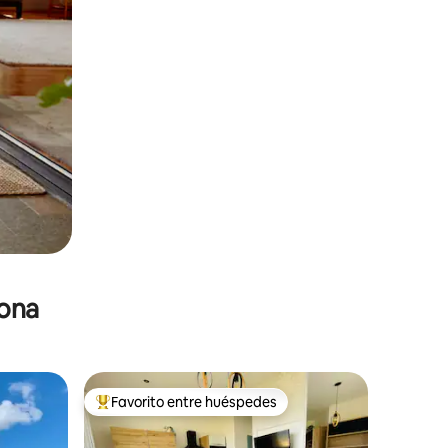
zona
Favorito entre huéspedes
re huéspedes
De los mejores en Favorito entre huéspedes