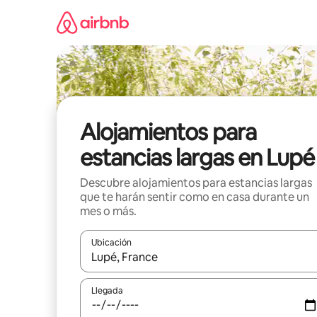
Ir
al
contenido
Alojamientos para
estancias largas en Lupé
Descubre alojamientos para estancias largas
que te harán sentir como en casa durante un
mes o más.
Ubicación
Cuando los resultados estén disponibles, podrás na
Llegada