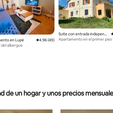
Suite con entrada independi
C
ente en Véranne
Apartamento en el primer piso
ento en Lupé
Calificación promedio: 4.96 de 5; 49 evaluac
4.96 (49)
casa unifamiliar
l del albergue
 4.79 de 5; 24 evaluaciones
 de un hogar y unos precios mensuale