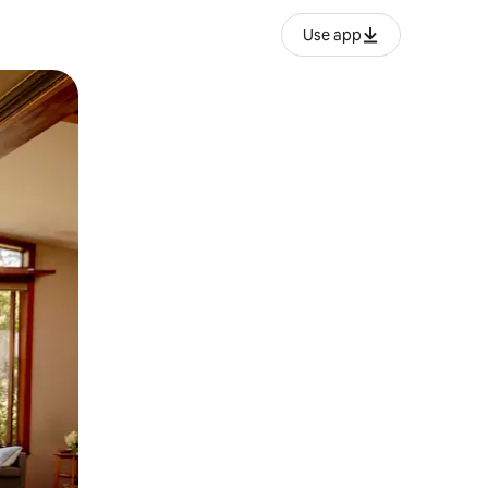
Use app
ien tocando y deslizando la pantalla.