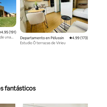
alificación promedio: 4.95 de 5; 191 evaluaciones
4.95 (191)
 de una
iones
Departamento en Pélussin
Calificación promedio: 
4.99 (173)
Estudio Ô terrazas de Virieu
s fantásticos