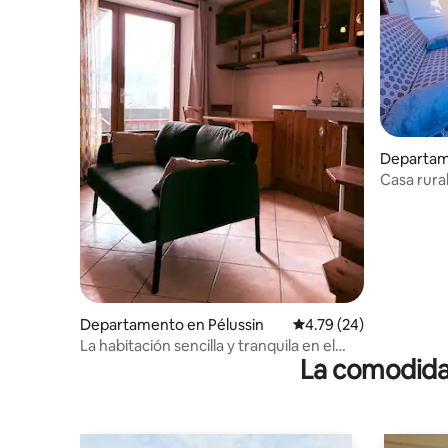
Departam
Casa rura
Departamento en Pélussin
Calificación promedio:
4.79 (24)
La habitación sencilla y tranquila en el
La comodidad
centro