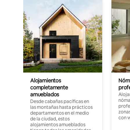
Alojamientos
Nóma
completamente
profe
amueblados
Aloj
nómad
Desde cabañas pacíficas en
profe
las montañas hasta prácticos
zonas
departamentos en el medio
con w
de la ciudad, estos
alojamientos amueblados