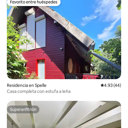
Favorito entre huéspedes
Favorito entre huéspedes
Residencia en Spelle
Calificación 
4.93 (44)
Casa completa con estufa a leña
Superanfitrión
Superanfitrión