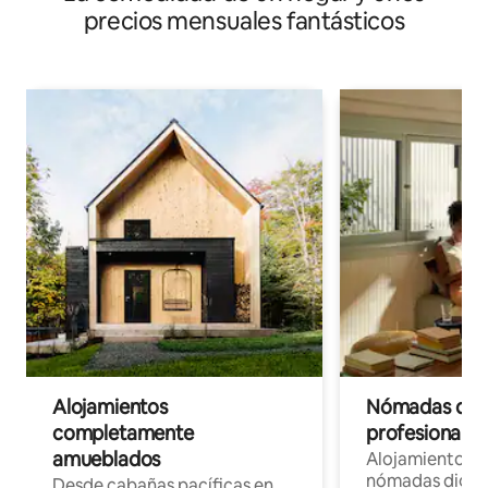
precios mensuales fantásticos
Alojamientos
Nómadas digit
completamente
profesionales 
amueblados
Alojamientos 
nómadas digita
Desde cabañas pacíficas en