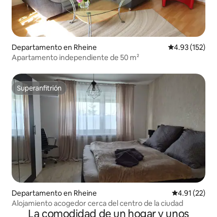
Departamento en Rheine
Calificación p
4.93 (152)
Apartamento independiente de 50 m²
Superanfitrión
Superanfitrión
Departamento en Rheine
Calificación 
4.91 (22)
Alojamiento acogedor cerca del centro de la ciudad
La comodidad de un hogar y unos