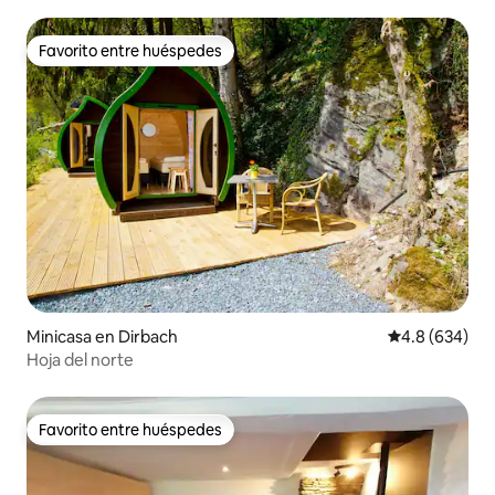
Favorito entre huéspedes
Favorito entre huéspedes
Minicasa en Dirbach
Calificación p
4.8 (634)
Hoja del norte
Favorito entre huéspedes
Favorito entre huéspedes