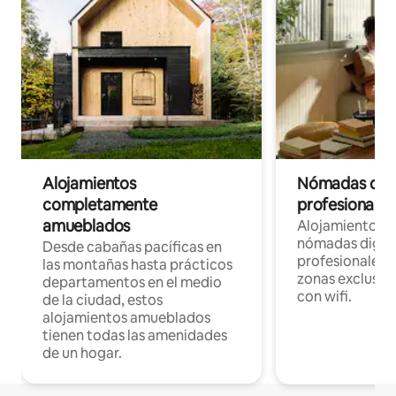
Alojamientos
Nómadas digit
completamente
profesionales 
amueblados
Alojamientos 
nómadas digita
Desde cabañas pacíficas en
profesionales d
las montañas hasta prácticos
zonas exclusiva
departamentos en el medio
con wifi.
de la ciudad, estos
alojamientos amueblados
tienen todas las amenidades
de un hogar.