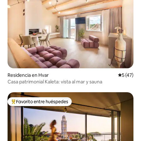
Residencia en Hvar
Calificaci
5 (47)
Casa patrimonial Kaleta: vista al mar y sauna
Favorito entre huéspedes
De los mejores en Favorito entre huéspedes