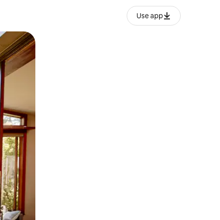
Use app
ien tocando y deslizando la pantalla.