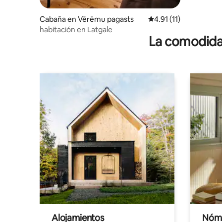
Cabaña en Vērēmu pagasts
Calificación promedio:
4.91 (11)
habitación en Latgale
La comodidad
Alojamientos
Nóma