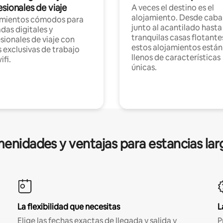
sionales de viaje
A veces el destino es el
alojamiento. Desde caba
amientos cómodos para
junto al acantilado hasta
as digitales y
tranquilas casas flotante
sionales de viaje con
estos alojamientos están
 exclusivas de trabajo
llenos de características
ifi.
únicas.
enidades y ventajas para estancias lar
La flexibilidad que necesitas
L
Elige las fechas exactas de llegada y salida y
P