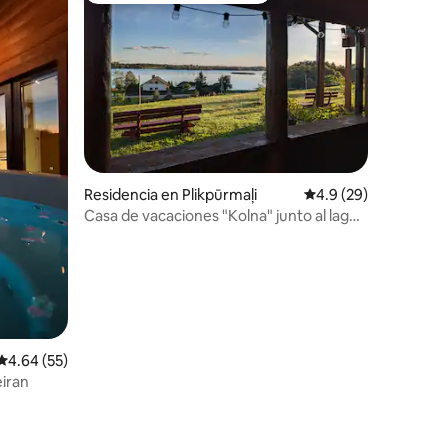
Residencia en Plikpūrmaļi
Calificación promedio
4.9 (29)
Casa de vacaciones "Kolna" junto al lago
Adamova.
iones
Calificación promedio: 4.64 de 5; 55 evaluaciones
4.64 (55)
eiran