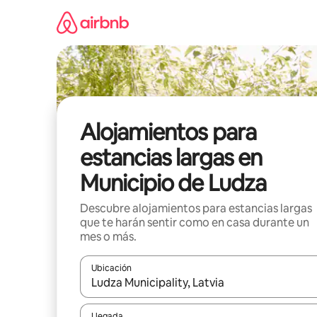
Ir
al
contenido
Alojamientos para
estancias largas en
Municipio de Ludza
Descubre alojamientos para estancias largas
que te harán sentir como en casa durante un
mes o más.
Ubicación
Cuando los resultados estén disponibles, podrás na
Llegada