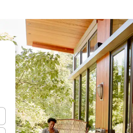
vegar usando las teclas de las flechas hacia arriba y hacia abajo, o b