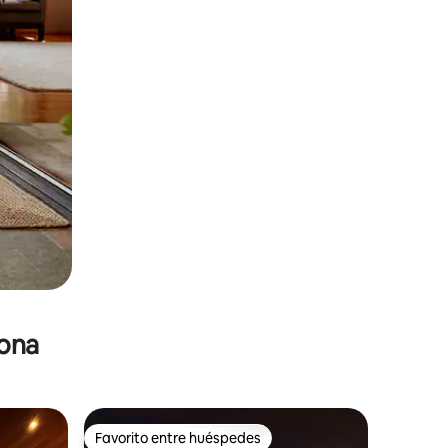
zona
Favorito entre huéspedes
Favorito entre huéspedes