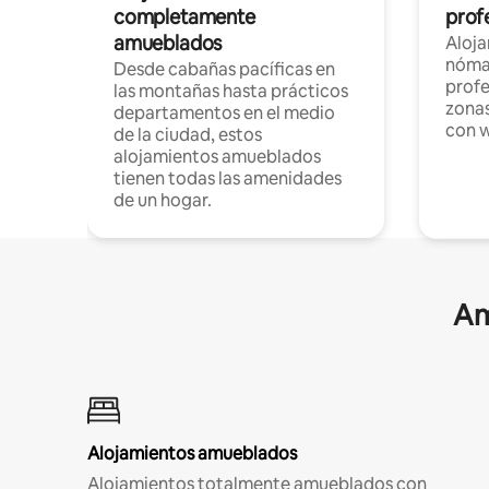
completamente
profe
amueblados
Aloj
nómad
Desde cabañas pacíficas en
profe
las montañas hasta prácticos
zonas
departamentos en el medio
con w
de la ciudad, estos
alojamientos amueblados
tienen todas las amenidades
de un hogar.
Am
Alojamientos amueblados
Alojamientos totalmente amueblados con