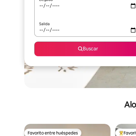
Salida
Buscar
Alo
Favorito entre huéspedes
Favor
Favorito entre huéspedes
De los m