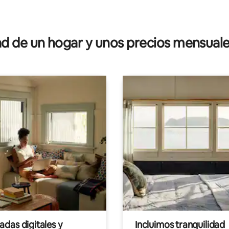
 4.91 de 5; 11 evaluaciones
 de un hogar y unos precios mensuale
das digitales y
Incluimos tranquilidad