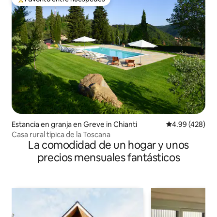
De los mejores en Favorito entre huéspedes
Estancia en granja en Greve in Chianti
Calificación pr
4.99 (428)
Casa rural típica de la Toscana
La comodidad de un hogar y unos
precios mensuales fantásticos