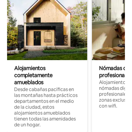
Alojamientos
Nómadas digit
completamente
profesionales 
amueblados
Alojamientos 
nómadas digita
Desde cabañas pacíficas en
profesionales d
las montañas hasta prácticos
zonas exclusiva
departamentos en el medio
con wifi.
de la ciudad, estos
alojamientos amueblados
tienen todas las amenidades
de un hogar.