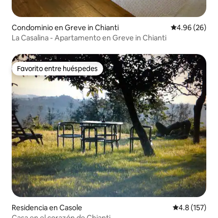
Condominio en Greve in Chianti
Calificación p
4.96 (26)
La Casalina - Apartamento en Greve in Chianti
Favorito entre huéspedes
Favorito entre huéspedes
Residencia en Casole
Calificación 
4.8 (157)
Casa en el corazón de Chianti