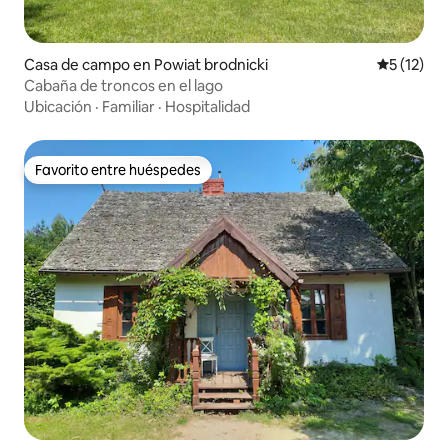
Casa de campo en Powiat brodnicki
Calificaci
5 (12)
Cabaña de troncos en el lago
Ubicación
·
Familiar
·
Hospitalidad
Favorito entre huéspedes
Favorito entre huéspedes