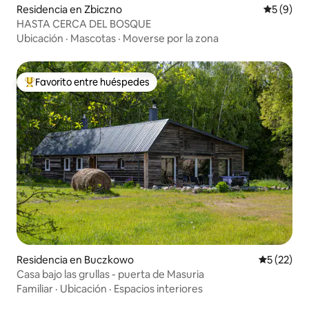
Residencia en Zbiczno
Calificac
5 (9)
HASTA CERCA DEL BOSQUE
Ubicación
·
Mascotas
·
Moverse por la zona
Favorito entre huéspedes
De los mejores en Favorito entre huéspedes
Residencia en Buczkowo
Calificaci
5 (22)
Casa bajo las grullas - puerta de Masuria
Familiar
·
Ubicación
·
Espacios interiores