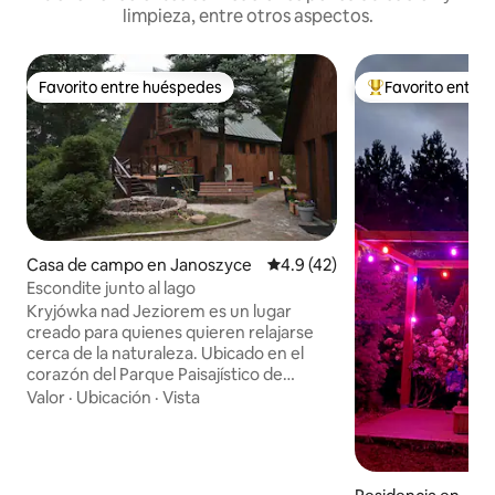
limpieza, entre otros aspectos.
Favorito entre huéspedes
Favorito entre
Favorito entre huéspedes
De los mejores en
Casa de campo en Janoszyce
Calificación promedio: 4.9 de 
4.9 (42)
Escondite junto al lago
Kryjówka nad Jeziorem es un lugar
creado para quienes quieren relajarse
cerca de la naturaleza. Ubicado en el
corazón del Parque Paisajístico de
Brudzeń, en una parcela cercada con su
Valor
·
Ubicación
·
Vista
propia orilla en el lago Józefowo, ofrece
tranquilidad, privacidad y espacio para
relajarse. Los huéspedes pueden
disfrutar de una terraza, un gran gazebo