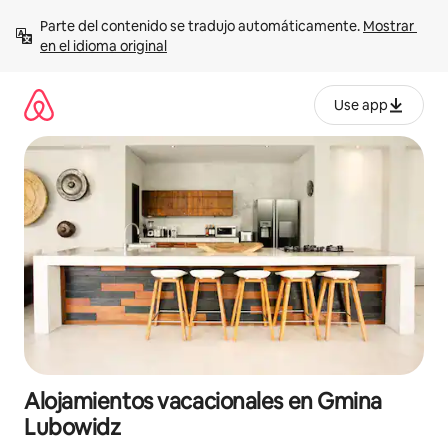
Ir
Parte del contenido se tradujo automáticamente. 
Mostrar 
al
en el idioma original
contenido
Use app
Alojamientos vacacionales en Gmina
Lubowidz