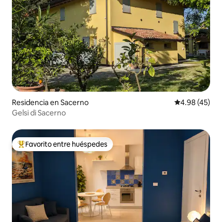
Residencia en Sacerno
Calificación 
4.98 (45)
Gelsi di Sacerno
Favorito entre huéspedes
De los mejores en Favorito entre huéspedes