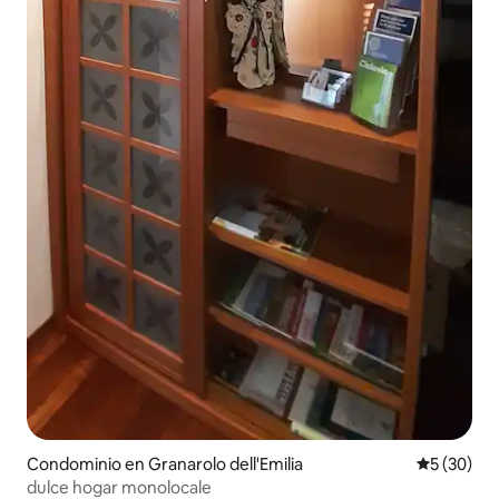
Condominio en Granarolo dell'Emilia
Calificaci
5 (30)
dulce hogar monolocale