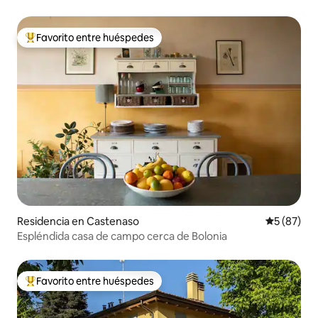
Favorito entre huéspedes
De los mejores en Favorito entre huéspedes
Residencia en Castenaso
Calificaci
5 (87)
Espléndida casa de campo cerca de Bolonia
Favorito entre huéspedes
De los mejores en Favorito entre huéspedes