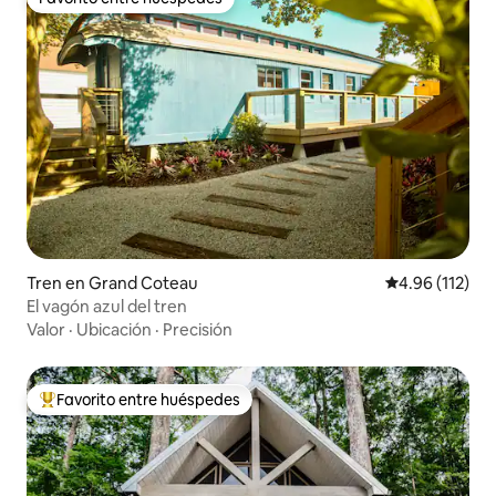
Favorito entre huéspedes
Tren en Grand Coteau
Calificación p
4.96 (112)
El vagón azul del tren
Valor
·
Ubicación
·
Precisión
Favorito entre huéspedes
De los mejores en Favorito entre huéspedes