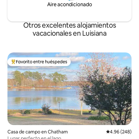
Aire acondicionado
Otros excelentes alojamientos
vacacionales en Luisiana
Favorito entre huéspedes
De los mejores en Favorito entre huéspedes
Casa de campo en Chatham
Calificación pr
4.96 (248)
Lugar perfecto en el lago