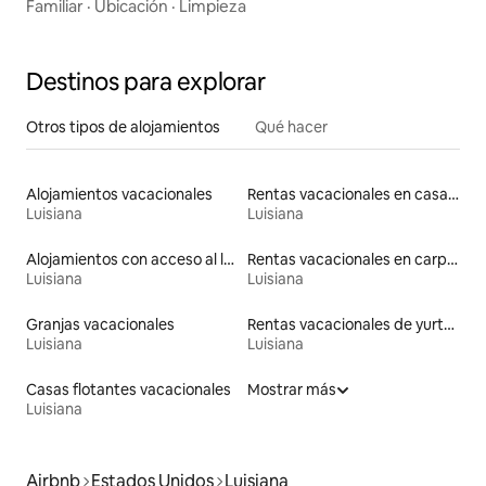
Familiar
·
Ubicación
·
Limpieza
Destinos para explorar
Otros tipos de alojamientos
Qué hacer
Alojamientos vacacionales
Rentas vacacionales en casas con inodoro de altura accesible
Luisiana
Luisiana
Alojamientos con acceso al lago
Rentas vacacionales en carpas
Luisiana
Luisiana
Granjas vacacionales
Rentas vacacionales de yurtas con jacuzzi
Luisiana
Luisiana
Casas flotantes vacacionales
Mostrar más
Luisiana
Airbnb
Estados Unidos
Luisiana