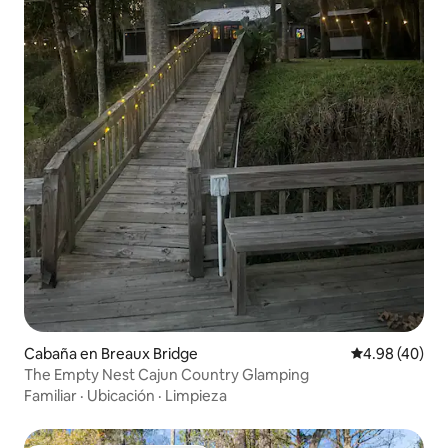
Cabaña en Breaux Bridge
Calificación p
4.98 (40)
The Empty Nest Cajun Country Glamping
Familiar
·
Ubicación
·
Limpieza