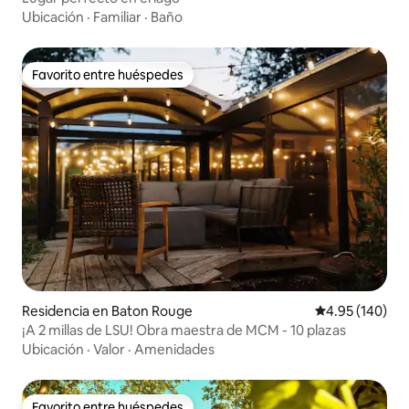
Ubicación
·
Familiar
·
Baño
Favorito entre huéspedes
Favorito entre huéspedes
Residencia en Baton Rouge
Calificación pr
4.95 (140)
¡A 2 millas de LSU! Obra maestra de MCM - 10 plazas
Ubicación
·
Valor
·
Amenidades
Favorito entre huéspedes