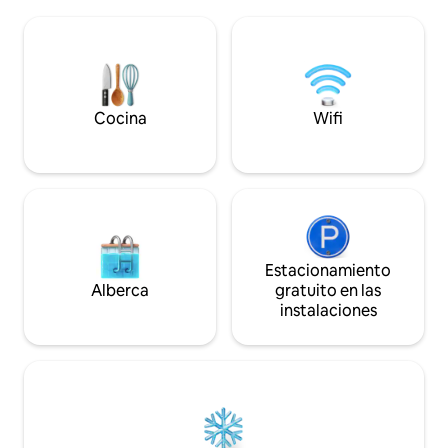
lectura de arriba con nuestra propia
el gobierno y firm
“pequeña biblioteca”. Contempla las
arrendatario antes de
estrellas a través de nuestro telescopio.
alojamientos en la
Tranquilo pero en los límites de la ciudad.
de descuento en r
Nuestra casa de al lado se puede alquilar,
gastronómicos ca
así como un alojamiento separado. Qué
alquiler de kayaks
lugar de ensueño para una luna de miel o
Cocina
Wifi
•Lee todas las des
una foto❤️
Estacionamiento
Alberca
gratuito en las
instalaciones