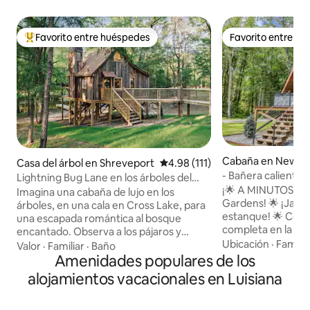
Favorito entre huéspedes
Favorito entre h
De los mejores en Favorito entre huéspedes
Favorito entre h
Cabaña en New Ib
Casa del árbol en Shreveport
Calificación promedio: 4.98 de 5
4.98 (111)
- Bañera caliente y
Lightning Bug Lane en los árboles del
moderno taxi alpi
¡🌟 A MINUTOS de 
lago
Imagina una cabaña de lujo en los
Gardens! 🌟 ¡Jacuzz
árboles, en una cala en Cross Lake, para
estanque! 🌟 Coci
una escapada romántica al bosque
completa en la pla
encantado. Observa a los pájaros y
Lavadora/Secador
Ubicación
·
Familia
ardillas en el porche trasero con café por
Valor
·
Familiar
·
Baño
queen en la planta superi
la mañana o cócteles por la noche.
Amenidades populares de los
destacar️ •Depósi
Atrapa insectos relámpagos al
alojamientos vacacionales en Luisiana
reembolsable de 1
atardecer. Toma un kayak para cruzar el
haga la reservació
lago. Pasa tiempo en nuestro loft de
identificación váli