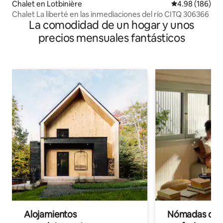
Chalet en Lotbinière
Calificación pr
4.98 (186)
Chalet La liberté en las inmediaciones del río CITQ 306366
La comodidad de un hogar y unos
precios mensuales fantásticos
Alojamientos
Nómadas digit