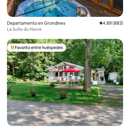
Departamento en Grondines
Calificación pr
4.89 (883)
La Suite du Havre
Favorito entre huéspedes
De los mejores en Favorito entre huéspedes