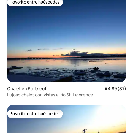
Favorito entre huéspedes
Favorito entre huéspedes
Chalet en Portneuf
Calificación p
4.89 (87)
Lujoso chalet con vistas al río St. Lawrence
Favorito entre huéspedes
Favorito entre huéspedes