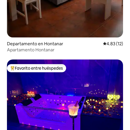
Departamento en Hontanar
Calificación 
4.83 (12)
Apartamento Hontanar
Favorito entre huéspedes
De los mejores en Favorito entre huéspedes