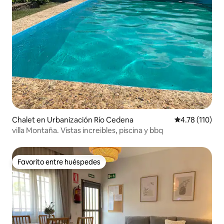
Chalet en Urbanización Río Cedena
Calificación p
4.78 (110)
villa Montaña. Vistas increibles, piscina y bbq
Favorito entre huéspedes
Favorito entre huéspedes