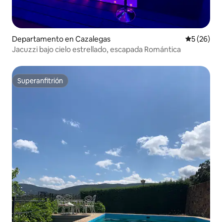
Departamento en Cazalegas
Calificaci
5 (26)
Jacuzzi bajo cielo estrellado, escapada Romántica
Superanfitrión
Superanfitrión