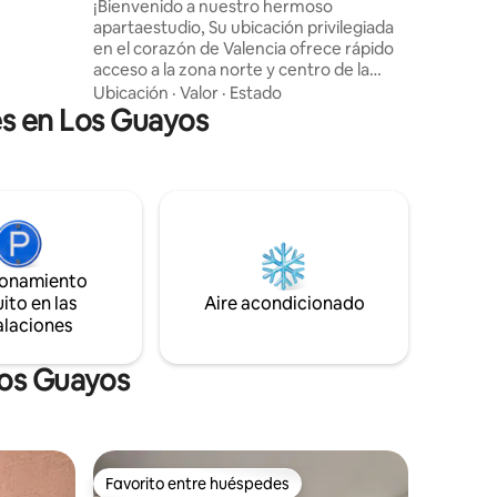
Valencia
¡Bienvenido a nuestro hermoso
tamente
apartaestudio, Su ubicación privilegiada
GUA DE
en el corazón de Valencia ofrece rápido
a,
acceso a la zona norte y centro de la
comunes,
ciudad. C. Comerciales, el Cerro Casupo,
Ubicación
·
Valor
·
Estado
asio en el
parque Negra Hipólita, vida nocturna y
es en Los Guayos
Restaurantes El Apto. es exclusivamente
tuyo, sin interrupción durante tu
estancia, así que relájate y siéntete en
casa. ¡Disfruta de una lista espectacular
de servicios, incluyendo la piscina, y del
diseño único y moderno que te hará
querer quedarte para siempre!
ionamiento
ito en las
Aire acondicionado
alaciones
Los Guayos
Favorito entre huéspedes
re huéspedes
Favorito entre huéspedes