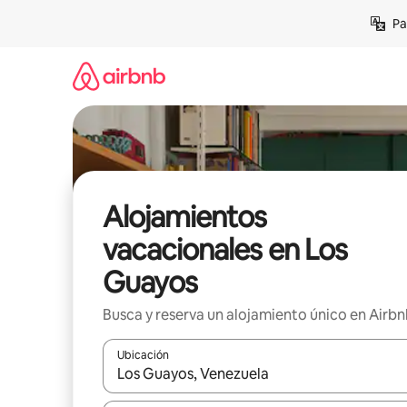
Ir
Pa
al
contenido
Alojamientos
vacacionales en Los
Guayos
Busca y reserva un alojamiento único en Airb
Ubicación
Cuando los resultados estén disponibles, podrás na