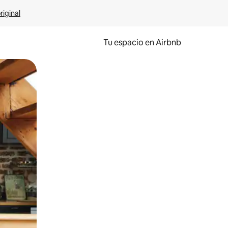
riginal
Tu espacio en Airbnb
ien tocando y deslizando la pantalla.