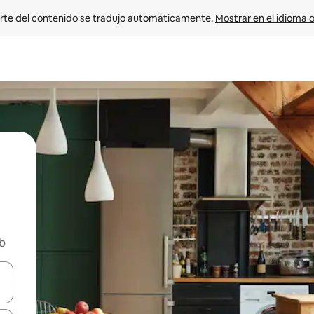
rte del contenido se tradujo automáticamente. 
Mostrar en el idioma o
nb
vegar usando las teclas de las flechas hacia arriba y hacia abajo, o b