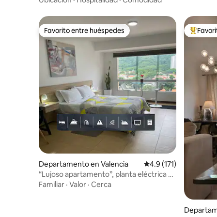
Favorito entre huéspedes
Favor
Favorito entre huéspedes
De los m
Departamento en Valencia
Calificación promedio:
4.9 (171)
“Lujoso apartamento”, planta eléctrica y
agua 100%
Familiar
·
Valor
·
Cerca
Departam