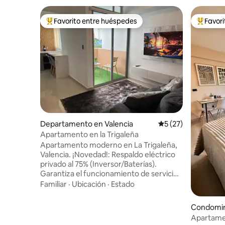
Favorito entre huéspedes
Favor
De los mejores en Favorito entre huéspedes
De los m
Departamento en Valencia
Calificación promed
5 (27)
Apartamento en la Trigaleña
Apartamento moderno en La Trigaleña,
Valencia. ¡Novedad!: Respaldo eléctrico
privado al 75% (Inversor/Baterías).
Garantiza el funcionamiento de servicios
básicos y aire acondicionado en la
Familiar
·
Ubicación
·
Estado
habitación principal. Cuenta con: • 2
habitaciones / 2 baños. • Smart TV y Fibra
Condomini
Óptica. • Cocina equipada. • Agua
Apartamen
caliente. Edificio con vigilancia 24/7, pozo