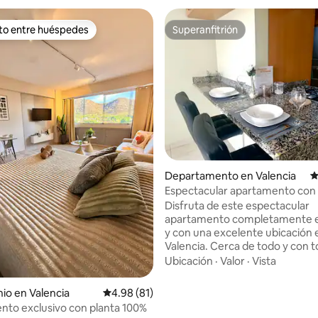
ito entre huéspedes
Superanfitrión
ejores en Favorito entre huéspedes
Superanfitrión
io: 5 de 5; 27 evaluaciones
Departamento en Valencia
C
Espectacular apartamento con 
fibra óptica
Disfruta de este espectacular
apartamento completamente 
y con una excelente ubicación 
Valencia. Cerca de todo y con t
servicios a disposición. Wifi FIB
Ubicación
·
Valor
·
Vista
ÓPTICA de alta velocidad. Aire
acondicionado en todas las zon
o en Valencia
Calificación promedio: 4.98 de 5; 81 evaluac
4.98 (81)
habitación muy cómoda con c
to exclusivo con planta 100%
matrimonial, baño privado y ba