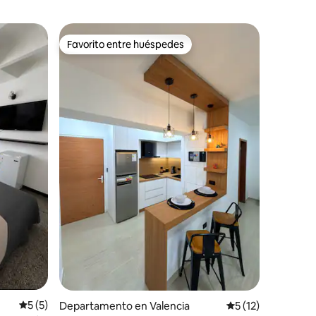
Favorito entre huéspedes
Favorito entre huéspedes
Calificación promedio: 5 de 5; 5 evaluaciones
5 (5)
iones
Departamento en Valencia
Calificación prome
5 (12)