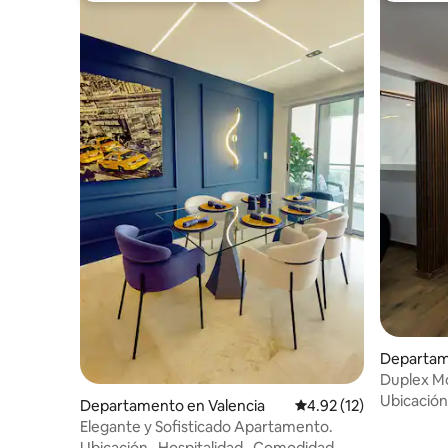
Departam
Duplex M
Aeropuer
Ubicación
Departamento en Valencia
Calificación promedio:
4.92 (12)
Elegante y Sofisticado Apartamento.
Ubicación
·
Hospitalidad
·
Comodidad