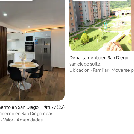
Departamento en San Diego
san diego suite.
Ubicación
·
Familiar
·
Moverse po
ento en San Diego
Calificación promedio: 4.77 de 5; 22 evaluac
4.77 (22)
oderno en San Diego near
to
·
Valor
·
Amenidades
 4.92 de 5; 12 evaluaciones