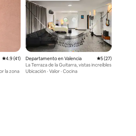
Calificación promedio: 4.9 de 5; 41 evaluaciones
4.9 (41)
Departamento en Valencia
Calificación prome
5 (27)
La Terraza de la Guitarra, vistas increíbles
r la zona
Ubicación
·
Valor
·
Cocina
iones