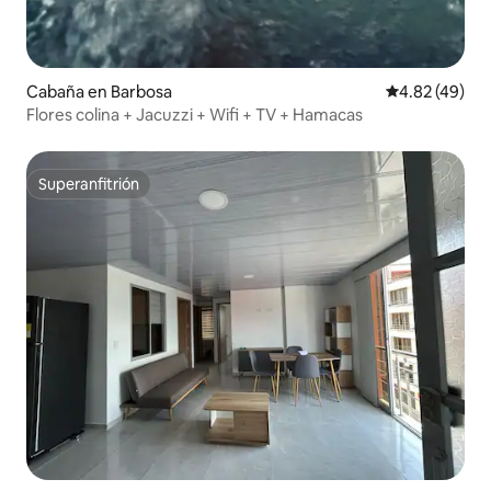
Cabaña en Barbosa
Calificación 
4.82 (49)
Flores colina + Jacuzzi + Wifi + TV + Hamacas
Superanfitrión
Superanfitrión