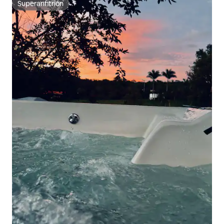
Superanfitrión
Superanfitrión