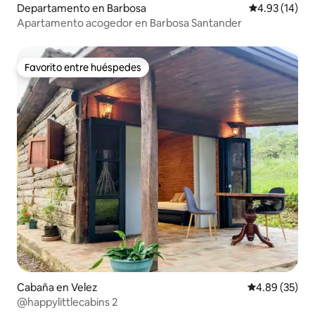
Departamento en Barbosa
Calificación 
4.93 (14)
Apartamento acogedor en Barbosa Santander
Favorito entre huéspedes
Favorito entre huéspedes
Cabaña en Velez
Calificación p
4.89 (35)
@happylittlecabins 2