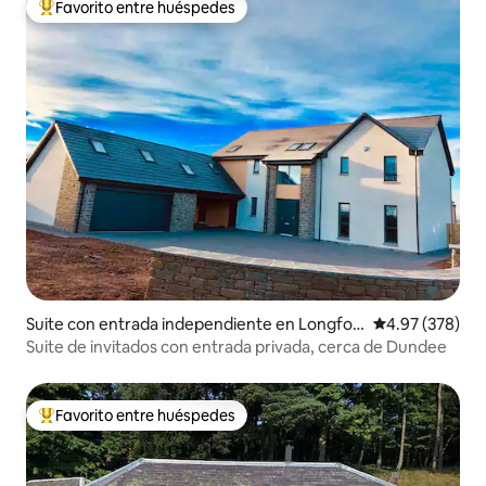
Favorito entre huéspedes
De los mejores en Favorito entre huéspedes
Suite con entrada independiente en Longfor
Calificación pr
4.97 (378)
gan
Suite de invitados con entrada privada, cerca de Dundee
Favorito entre huéspedes
De los mejores en Favorito entre huéspedes