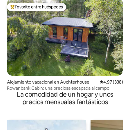
Favorito entre huéspedes
De los mejores en Favorito entre huéspedes
Alojamiento vacacional en Auchterhouse
Calificación pr
4.97 (338)
Rowanbank Cabin: una preciosa escapada al campo
La comodidad de un hogar y unos
precios mensuales fantásticos