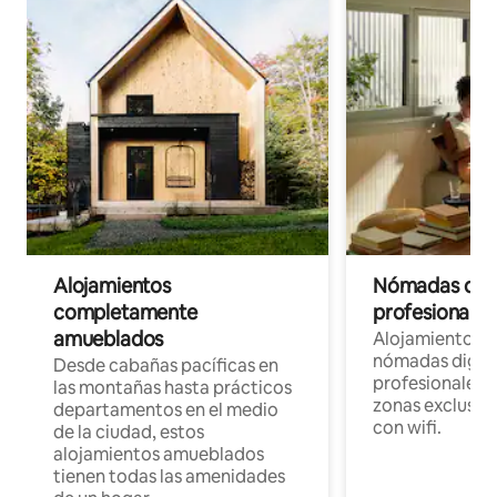
Alojamientos
Nómadas digit
completamente
profesionales 
amueblados
Alojamientos 
nómadas digita
Desde cabañas pacíficas en
profesionales d
las montañas hasta prácticos
zonas exclusiva
departamentos en el medio
con wifi.
de la ciudad, estos
alojamientos amueblados
tienen todas las amenidades