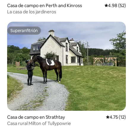
Casa de campo en Perth and Kinross
Calificación p
4.98 (52)
La casa de los jardineros
Superanfitrión
Superanfitrión
Casa de campo en Strathtay
Calificación 
4.75 (12)
Casa rural Milton of Tullypowrie