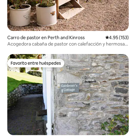
Carro de pastor en Perth and Kinross
Calificación p
4.95 (153)
Acogedora cabaña de pastor con calefacción y hermosas
vistas
Favorito entre huéspedes
Favorito entre huéspedes