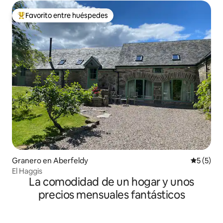
Favorito entre huéspedes
De los mejores en Favorito entre huéspedes
Granero en Aberfeldy
Calificac
5 (5)
El Haggis
La comodidad de un hogar y unos
precios mensuales fantásticos