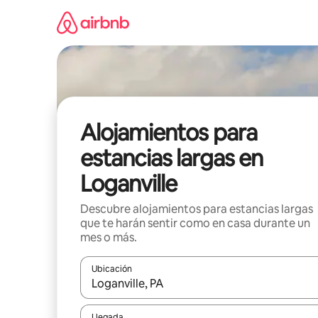
Ir
al
contenido
Alojamientos para
estancias largas en
Loganville
Descubre alojamientos para estancias largas
que te harán sentir como en casa durante un
mes o más.
Ubicación
Cuando los resultados estén disponibles, podrás na
Llegada