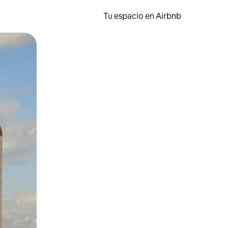
Tu espacio en Airbnb
ien tocando y deslizando la pantalla.