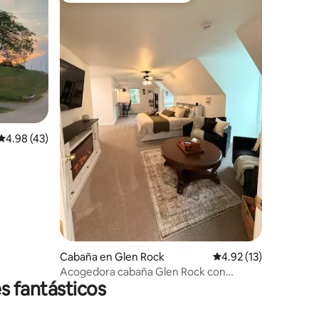
iones
Calificación promedio: 4.98 de 5; 43 evaluaciones
4.98 (43)
Cabaña en Glen Rock
Calificación promedio
4.92 (13)
Acogedora cabaña Glen Rock con
s fantásticos
cafetería cerca del parque