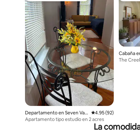
Cabaña en
The Creek
jacuzzi y 
Departamento en Seven Vall
Calificación promedio:
4.95 (92)
eys
Apartamento tipo estudio en 2 acres
La comodidad