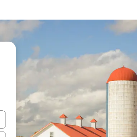
vegar usando las teclas de las flechas hacia arriba y hacia abajo, o b