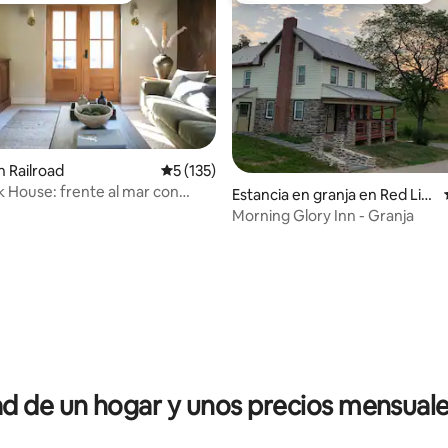
 Railroad
Calificación promedio: 5 de 5; 135 evaluac
5 (135)
 House: frente al mar con
Estancia en granja en Red Lio
bicicletas eléctricas
n
Morning Glory Inn - Granja
 4.95 de 5; 92 evaluaciones
 de un hogar y unos precios mensuale