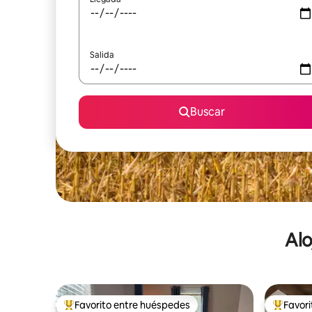
Salida
Buscar
Alo
Favorito entre huéspedes
Favor
De los mejores en Favorito entre huéspedes
De los m