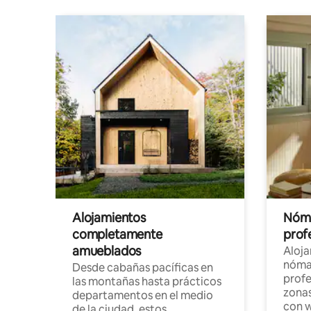
Alojamientos
Nóma
completamente
profe
amueblados
Aloj
nómad
Desde cabañas pacíficas en
profe
las montañas hasta prácticos
zonas
departamentos en el medio
con w
de la ciudad, estos