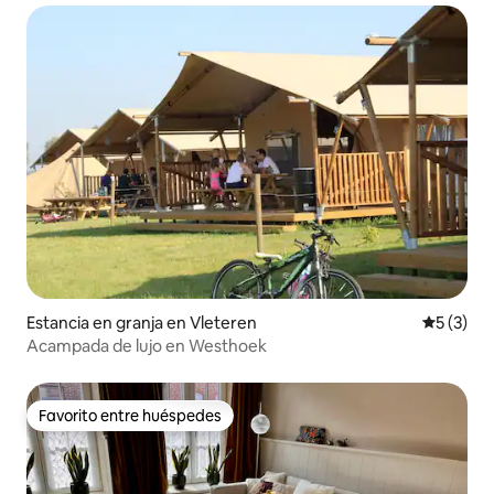
Estancia en granja en Vleteren
Calificac
5 (3)
Acampada de lujo en Westhoek
Favorito entre huéspedes
Favorito entre huéspedes