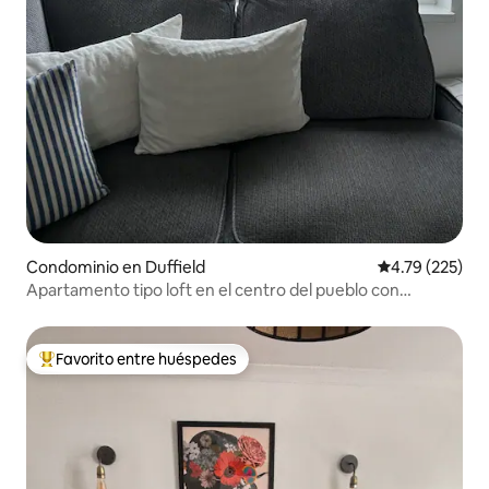
Condominio en Duffield
Calificación p
4.79 (225)
Apartamento tipo loft en el centro del pueblo con
aparcamiento gratuito
Favorito entre huéspedes
De los mejores en Favorito entre huéspedes