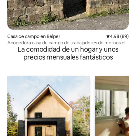
Casa de campo en Belper
Calificación p
4.98 (89)
Acogedora casa de campo de trabajadores de molinos de
La comodidad de un hogar y unos
piedra cerca de Peak District
precios mensuales fantásticos