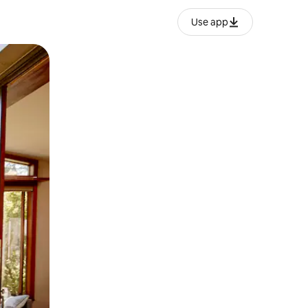
Use app
ien tocando y deslizando la pantalla.