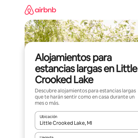
Ir
al
contenido
Alojamientos para
estancias largas en Little
Crooked Lake
Descubre alojamientos para estancias largas
que te harán sentir como en casa durante un
mes o más.
Ubicación
Cuando los resultados estén disponibles, podrás na
Llegada