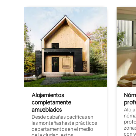
Alojamientos
Nóma
completamente
profe
amueblados
Aloj
nómad
Desde cabañas pacíficas en
profe
las montañas hasta prácticos
zonas
departamentos en el medio
con w
de la ciudad, estos