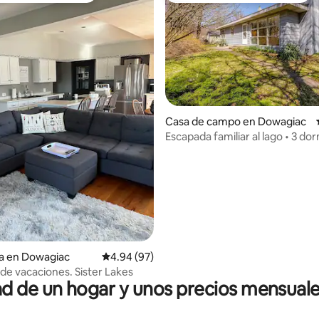
io: 5 de 5; 48 evaluaciones
Casa de campo en Dowagiac
Escapada familiar al lago • 3 dor
Cerca de la playa y bodegas
a en Dowagiac
Calificación promedio: 4.94 de 5; 97 evaluac
4.94 (97)
de vacaciones. Sister Lakes
 de un hogar y unos precios mensuale