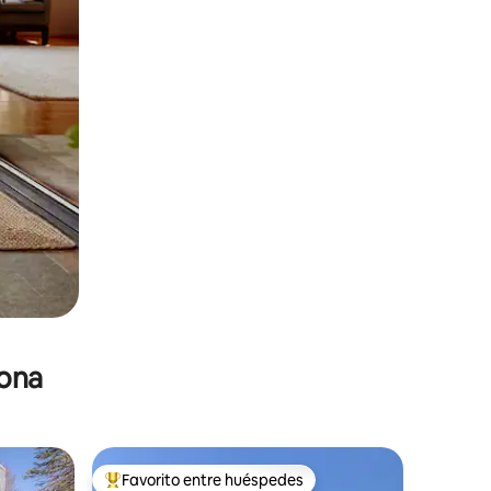
zona
Favorito entre huéspedes
re huéspedes
De los mejores en Favorito entre huéspedes