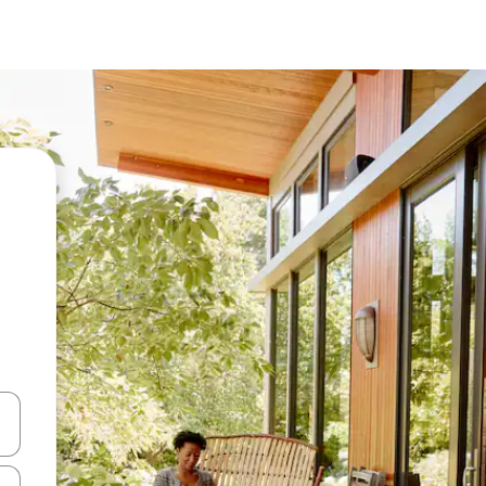
vegar usando las teclas de las flechas hacia arriba y hacia abajo, o b