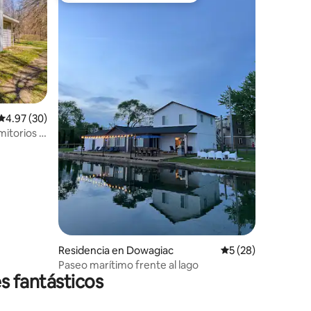
Calificación promedio: 4.97 de 5; 30 evaluaciones
4.97 (30)
mitorios •
iones
Residencia en Dowagiac
Calificación promed
5 (28)
Paseo marítimo frente al lago
s fantásticos