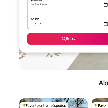
Salida
Buscar
Alo
Favorito entre huéspedes
Favor
De los mejores en Favorito entre huéspedes
De los m