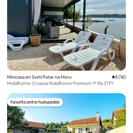
Minicasa en Sveti Petar na Moru
Calificaci
5 (16)
Mobilhome-Croacia Mobilhome Premium 1ª fila STP1
Favorito entre huéspedes
Favorito entre huéspedes