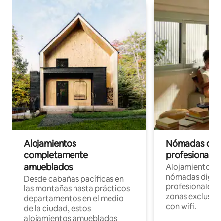
Alojamientos
Nómadas digit
completamente
profesionales 
amueblados
Alojamientos 
nómadas digita
Desde cabañas pacíficas en
profesionales d
las montañas hasta prácticos
zonas exclusiva
departamentos en el medio
con wifi.
de la ciudad, estos
alojamientos amueblados