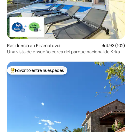
Residencia en Piramatovci
Calificación p
4.93 (102)
Una vista de ensueño cerca del parque nacional de Krka
Favorito entre huéspedes
De los mejores en Favorito entre huéspedes