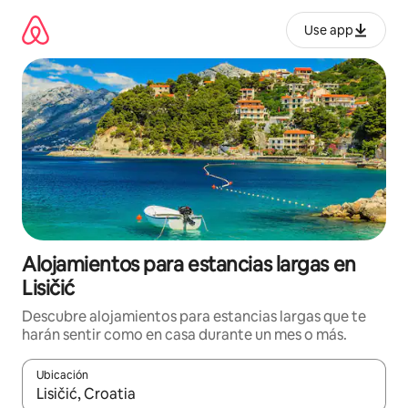
Ir
al
Use app
contenido
Alojamientos para estancias largas en
Lisičić
Descubre alojamientos para estancias largas que te
harán sentir como en casa durante un mes o más.
Ubicación
Cuando los resultados estén disponibles, podrás navegar usando l