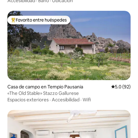
Accesibilidad
·
Baño
·
Ubicación
Favorito entre huéspedes
De los mejores en Favorito entre huéspedes
Casa de campo en Tempio Pausania
Calificación
5.0 (92)
«The Old Stable» Stazzo Gallurese
Espacios exteriores
·
Accesibilidad
·
Wifi