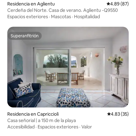
Residencia en Aglientu
Calificación p
4.89 (87)
Cerdeña del Norte. Casa de verano. Aglientu -Q9550
Espacios exteriores
·
Mascotas
·
Hospitalidad
Superanfitrión
Superanfitrión
Residencia en Capriccioli
Calificación 
4.83 (35)
Casa señorial | a 150 m de la playa
Accesibilidad
·
Espacios exteriores
·
Valor