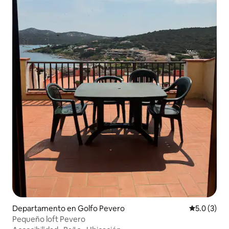
Departamento en Golfo Pevero
Calificació
5.0 (3)
Pequeño loft Pevero