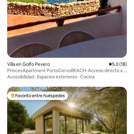
Villa en Golfo Pevero
Calificación
5.0 (18)
PrincesApartment PortoCervoBEACH-Acceso directo a la
playa
Accesibilidad
·
Espacios exteriores
·
Cocina
Favorito entre huéspedes
De los mejores en Favorito entre huéspedes