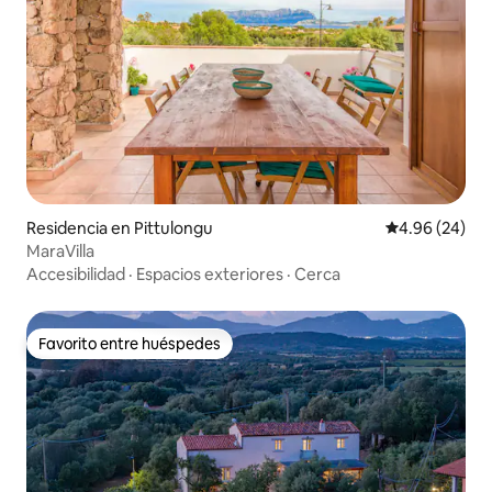
Residencia en Pittulongu
Calificación p
4.96 (24)
MaraVilla
Accesibilidad
·
Espacios exteriores
·
Cerca
Favorito entre huéspedes
Favorito entre huéspedes