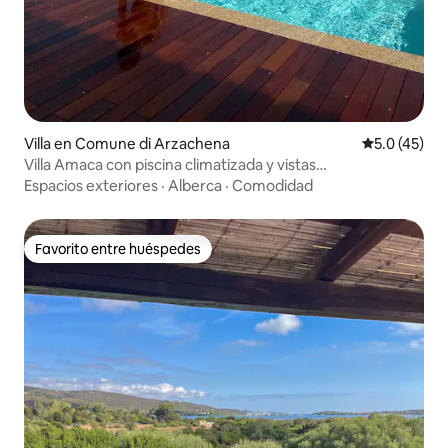
Villa en Comune di Arzachena
Calificación
5.0 (45)
Villa Amaca con piscina climatizada y vistas
impresionantes
Espacios exteriores
·
Alberca
·
Comodidad
Favorito entre huéspedes
Favorito entre huéspedes