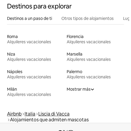
Destinos para explorar
Destinos a un paso de ti
Otros tipos de alojamientos
Lug
Roma
Florencia
Alquileres vacacionales
Alquileres vacacionales
Niza
Marsella
Alquileres vacacionales
Alquileres vacacionales
Nápoles
Palermo
Alquileres vacacionales
Alquileres vacacionales
Milán
Mostrar más
Alquileres vacacionales
Airbnb
Italia
Liscia di Vacca
Alojamientos que admiten mascotas