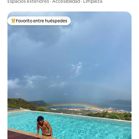
Espacios exteriores
·
Accesibilidad
·
Limpieza
Favorito entre huéspedes
De los mejores en Favorito entre huéspedes