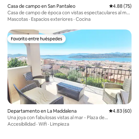
Casa de campo en San Pantaleo
Calificación p
4.88 (75)
Casa de campo de época con vistas espectaculares al mar
y a las montañas
Mascotas
·
Espacios exteriores
·
Cocina
Favorito entre huéspedes
Favorito entre huéspedes
Departamento en La Maddalena
Calificación p
4.83 (60)
Una joya con fabulosas vistas al mar - Plaza de
aparcamiento
Accesibilidad
·
Wifi
·
Limpieza