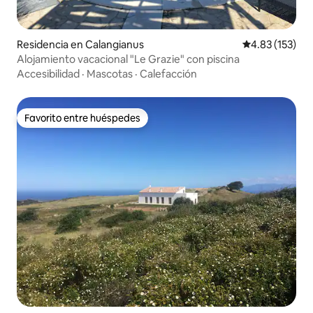
Residencia en Calangianus
Calificación p
4.83 (153)
Alojamiento vacacional "Le Grazie" con piscina
Accesibilidad
·
Mascotas
·
Calefacción
Favorito entre huéspedes
Favorito entre huéspedes