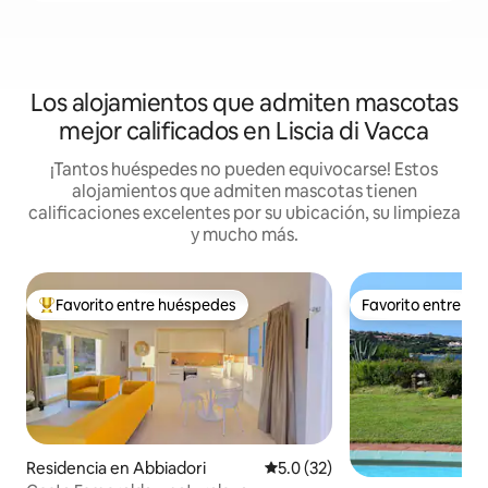
Los alojamientos que admiten mascotas
mejor calificados en Liscia di Vacca
¡Tantos huéspedes no pueden equivocarse! Estos
alojamientos que admiten mascotas tienen
calificaciones excelentes por su ubicación, su limpieza
y mucho más.
Favorito entre huéspedes
Favorito entre h
De los mejores en Favorito entre huéspedes
Favorito entre h
Residencia en Abbiadori
Calificación promedio: 5.0 de 
5.0 (32)