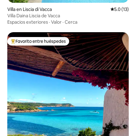
Villa en Liscia di Vacca
Calificación
5.0 (13)
Villa Daina Liscia de Vacca
Espacios exteriores
·
Valor
·
Cerca
Favorito entre huéspedes
De los mejores en Favorito entre huéspedes