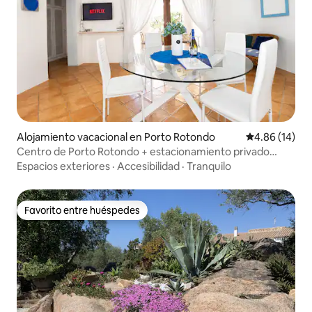
Alojamiento vacacional en Porto Rotondo
Calificación 
4.86 (14)
Centro de Porto Rotondo + estacionamiento privado
gratuito
Espacios exteriores
·
Accesibilidad
·
Tranquilo
Favorito entre huéspedes
Favorito entre huéspedes