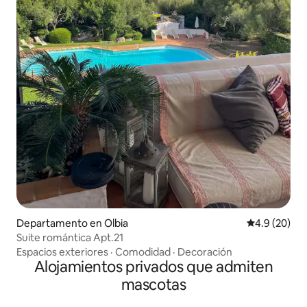
Departamento en Olbia
Calificación
4.9 (20)
Suite romántica Apt.21
Espacios exteriores
·
Comodidad
·
Decoración
Alojamientos privados que admiten
mascotas