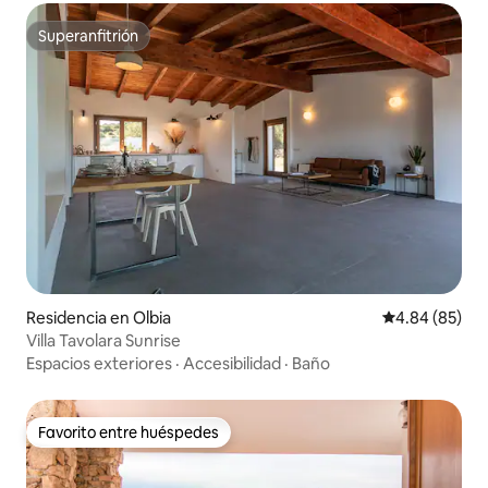
Superanfitrión
Superanfitrión
Residencia en Olbia
Calificación p
4.84 (85)
Villa Tavolara Sunrise
Espacios exteriores
·
Accesibilidad
·
Baño
Favorito entre huéspedes
Favorito entre huéspedes