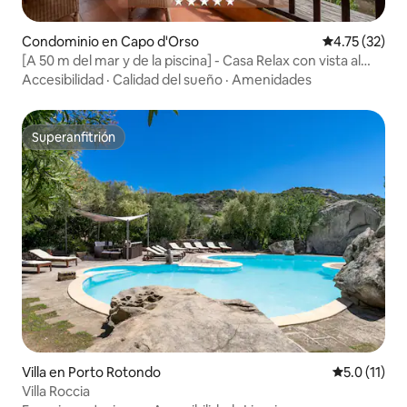
Condominio en Capo d'Orso
Calificación 
4.75 (32)
[A 50 m del mar y de la piscina] - Casa Relax con vista al
mar
Accesibilidad
·
Calidad del sueño
·
Amenidades
Superanfitrión
Superanfitrión
Villa en Porto Rotondo
Calificación
5.0 (11)
Villa Roccia