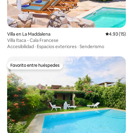
Villa en La Maddalena
Calificación 
4.93 (15)
Villa Itaca - Cala Francese
Accesibilidad
·
Espacios exteriores
·
Senderismo
Favorito entre huéspedes
Favorito entre huéspedes