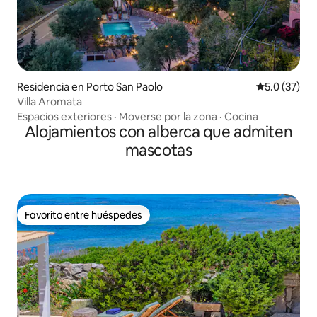
Residencia en Porto San Paolo
Calificación
5.0 (37)
Villa Aromata
Espacios exteriores
·
Moverse por la zona
·
Cocina
Alojamientos con alberca que admiten
mascotas
Favorito entre huéspedes
Favorito entre huéspedes