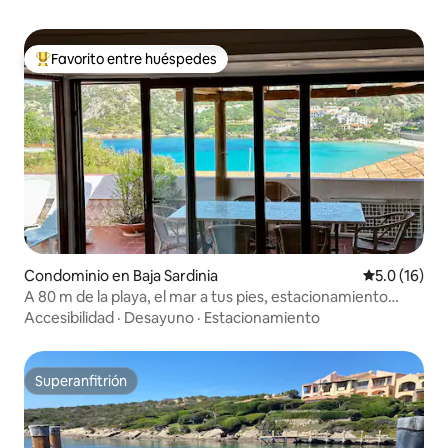
Favorito entre huéspedes
De los mejores en Favorito entre huéspedes
Condominio en Baja Sardinia
Calificación
5.0 (16)
A 80 m de la playa, el mar a tus pies, estacionamiento
propio
Accesibilidad
·
Desayuno
·
Estacionamiento
Superanfitrión
Superanfitrión