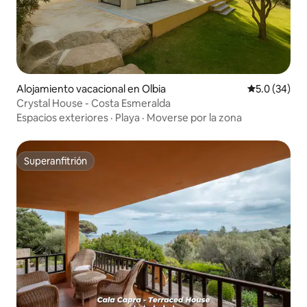
Alojamiento vacacional en Olbia
Calificación
5.0 (34)
Crystal House - Costa Esmeralda
Espacios exteriores
·
Playa
·
Moverse por la zona
Superanfitrión
Superanfitrión