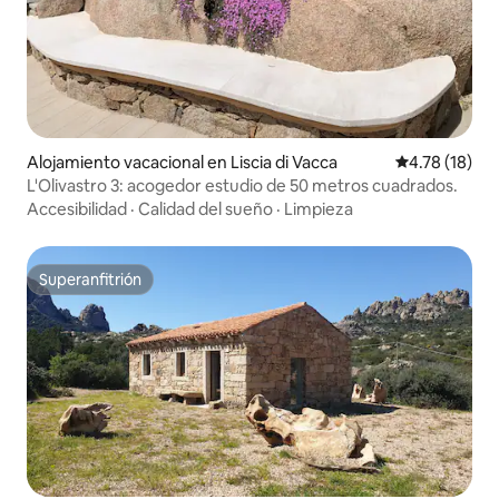
Alojamiento vacacional en Liscia di Vacca
Calificación 
4.78 (18)
L'Olivastro 3: acogedor estudio de 50 metros cuadrados.
Accesibilidad
·
Calidad del sueño
·
Limpieza
Superanfitrión
Superanfitrión