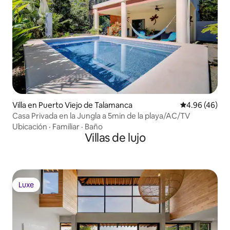
Villa en Puerto Viejo de Talamanca
Calificación p
4.96 (46)
Casa Privada en la Jungla a 5min de la playa/AC/TV
Ubicación
·
Familiar
·
Baño
Villas de lujo
Luxe
Luxe