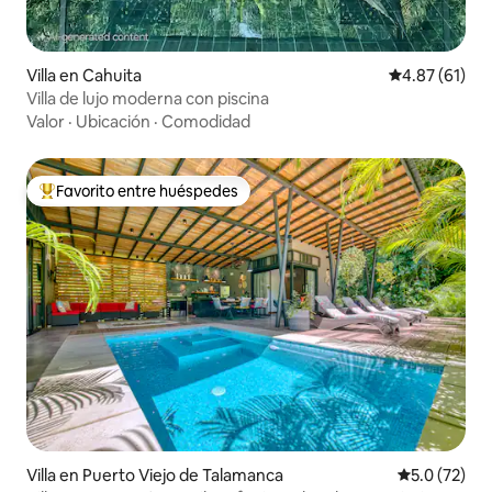
Villa en Cahuita
Calificación 
4.87 (61)
Villa de lujo moderna con piscina
Valor
·
Ubicación
·
Comodidad
Favorito entre huéspedes
De los mejores en Favorito entre huéspedes
Villa en Puerto Viejo de Talamanca
Calificación
5.0 (72)