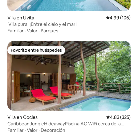
Villa en Uvita
Calificación pr
4.99 (106)
¡Villa pura! ¡Entre el cielo y el mar!
Familiar
·
Valor
·
Parques
Favorito entre huéspedes
Favorito entre huéspedes
Villa en Cocles
Calificación pr
4.83 (325)
CaribbeanJungleHideawayPiscina AC WiFi cerca de la
playa
Familiar
·
Valor
·
Decoración