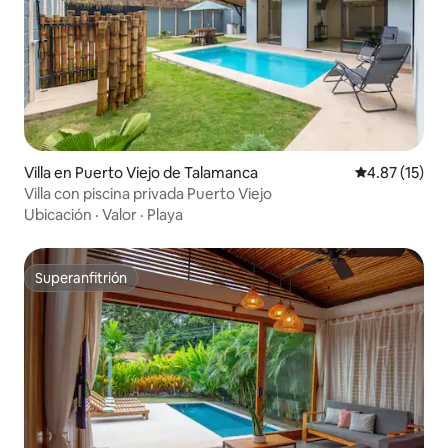
Villa en Puerto Viejo de Talamanca
Calificación 
4.87 (15)
Villa con piscina privada Puerto Viejo
Ubicación
·
Valor
·
Playa
Superanfitrión
Superanfitrión