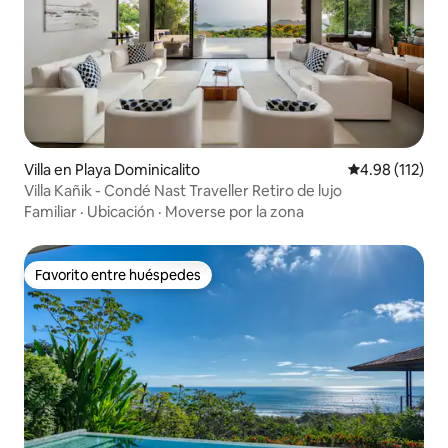
Villa en Playa Dominicalito
Calificación p
4.98 (112)
Villa Kañik - Condé Nast Traveller Retiro de lujo
Familiar
·
Ubicación
·
Moverse por la zona
Favorito entre huéspedes
Favorito entre huéspedes