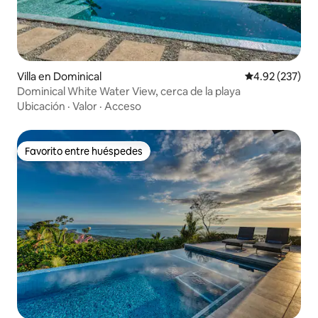
Villa en Dominical
Calificación pr
4.92 (237)
Dominical White Water View, cerca de la playa
Ubicación
·
Valor
·
Acceso
Favorito entre huéspedes
Favorito entre huéspedes