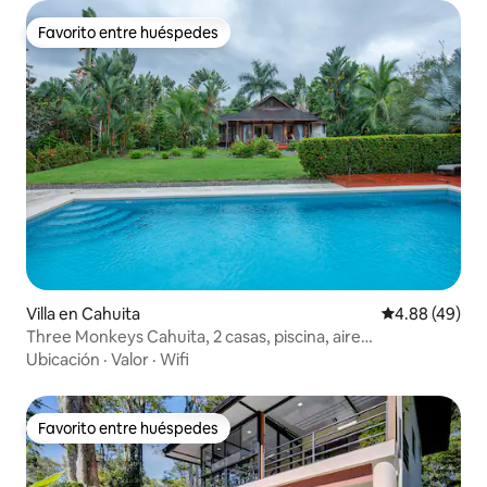
Favorito entre huéspedes
Favorito entre huéspedes
Villa en Cahuita
Calificación p
4.88 (49)
Three Monkeys Cahuita, 2 casas, piscina, aire
acondicionado, parrilla
Ubicación
·
Valor
·
Wifi
Favorito entre huéspedes
Favorito entre huéspedes