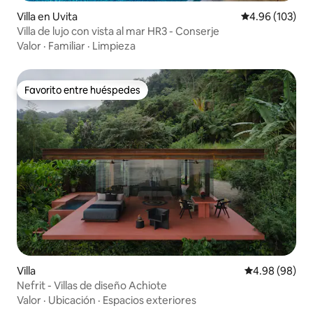
Villa en Uvita
Calificación pr
4.96 (103)
Villa de lujo con vista al mar HR3 - Conserje
Valor
·
Familiar
·
Limpieza
Favorito entre huéspedes
Favorito entre huéspedes
Villa
Calificación p
4.98 (98)
Nefrit - Villas de diseño Achiote
Valor
·
Ubicación
·
Espacios exteriores