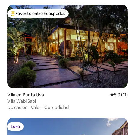
Favorito entre huéspedes
De los mejores en Favorito entre huéspedes
Villa en Punta Uva
Calificación
5.0 (11)
Villa Wabi Sabi
Ubicación
·
Valor
·
Comodidad
Luxe
Luxe