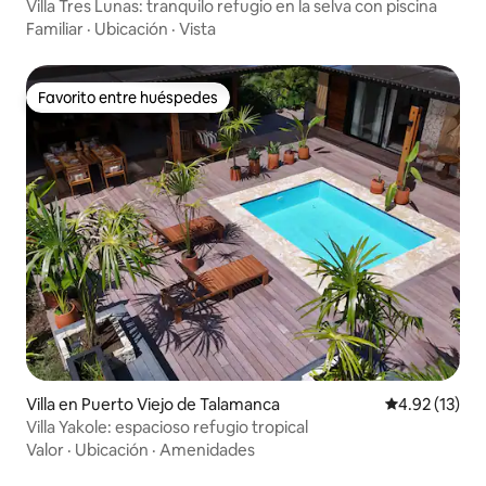
Villa Tres Lunas: tranquilo refugio en la selva con piscina
Familiar
·
Ubicación
·
Vista
Favorito entre huéspedes
Favorito entre huéspedes
Villa en Puerto Viejo de Talamanca
Calificación 
4.92 (13)
Villa Yakole: espacioso refugio tropical
Valor
·
Ubicación
·
Amenidades