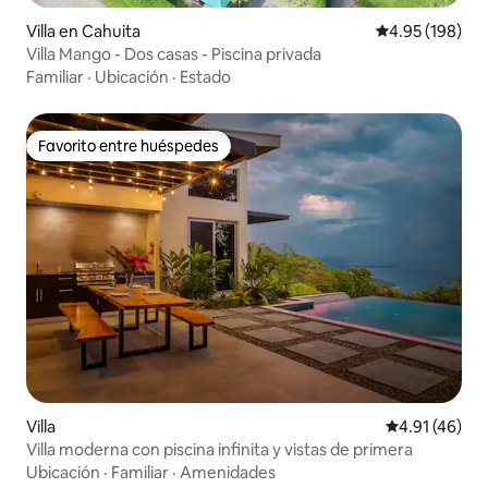
Villa en Cahuita
Calificación pr
4.95 (198)
Villa Mango - Dos casas - Piscina privada
Familiar
·
Ubicación
·
Estado
Favorito entre huéspedes
Favorito entre huéspedes
Villa
Calificación 
4.91 (46)
Villa moderna con piscina infinita y vistas de primera
Ubicación
·
Familiar
·
Amenidades