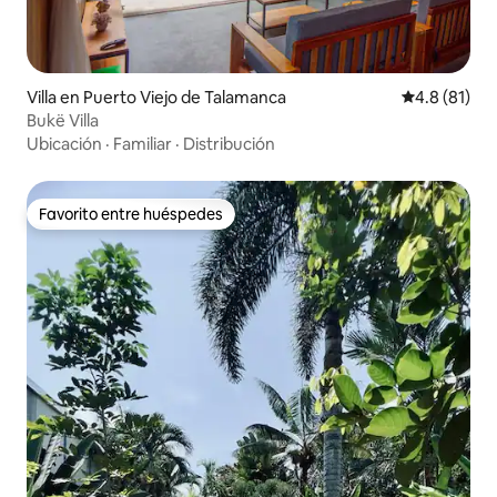
Villa en Puerto Viejo de Talamanca
Calificación
4.8 (81)
Bukë Villa
Ubicación
·
Familiar
·
Distribución
Favorito entre huéspedes
Favorito entre huéspedes