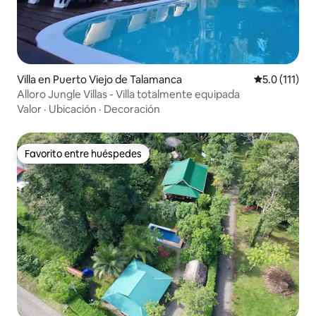
Villa en Puerto Viejo de Talamanca
Calificación 
5.0 (111)
Alloro Jungle Villas - Villa totalmente equipada
Valor
·
Ubicación
·
Decoración
Favorito entre huéspedes
Favorito entre huéspedes