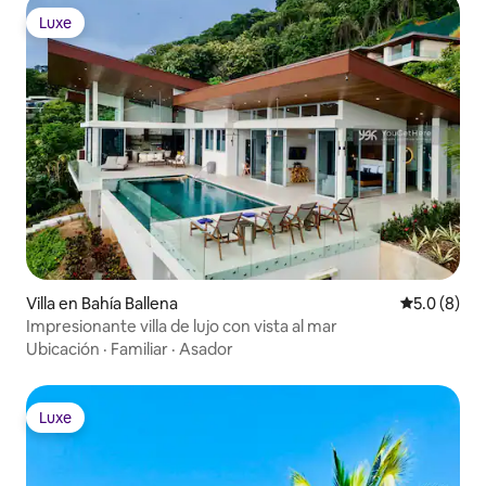
Luxe
Luxe
Villa en Bahía Ballena
Calificació
5.0 (8)
Impresionante villa de lujo con vista al mar
Ubicación
·
Familiar
·
Asador
Luxe
Luxe