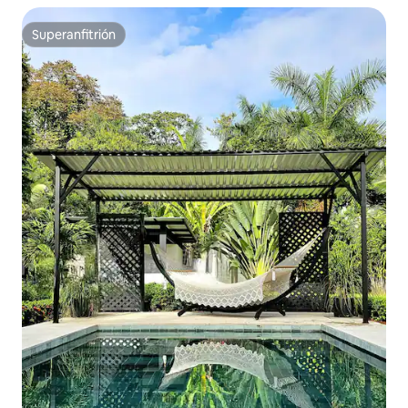
Superanfitrión
Superanfitrión