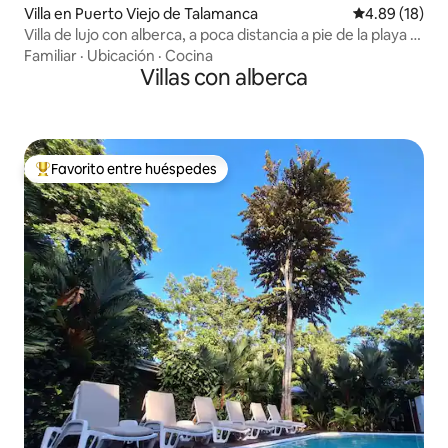
Villa en Puerto Viejo de Talamanca
Calificación 
4.89 (18)
Villa de lujo con alberca, a poca distancia a pie de la playa y
del pueblo
Familiar
·
Ubicación
·
Cocina
Villas con alberca
Favorito entre huéspedes
De los mejores en Favorito entre huéspedes