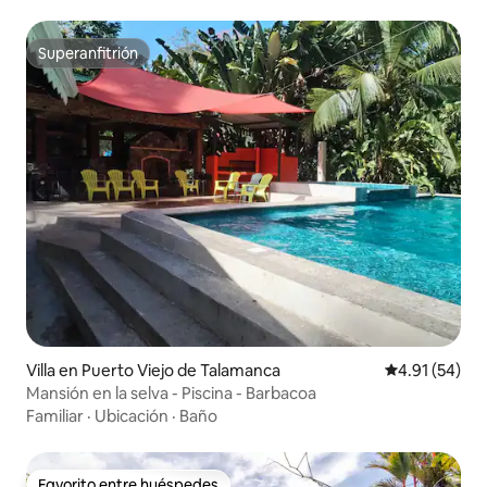
Superanfitrión
Superanfitrión
Villa en Puerto Viejo de Talamanca
Calificación 
4.91 (54)
Mansión en la selva - Piscina - Barbacoa
Familiar
·
Ubicación
·
Baño
Favorito entre huéspedes