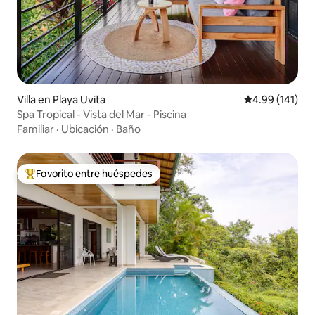
Villa en Playa Uvita
Calificación p
4.99 (141)
Spa Tropical - Vista del Mar - Piscina
Familiar
·
Ubicación
·
Baño
Favorito entre huéspedes
De los mejores en Favorito entre huéspedes