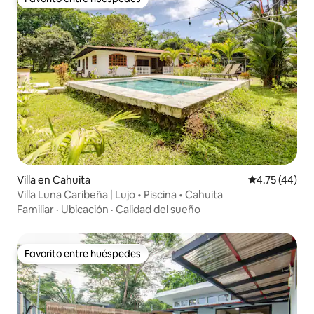
Favorito entre huéspedes
Villa en Cahuita
Calificación 
4.75 (44)
Villa Luna Caribeña | Lujo • Piscina • Cahuita
Familiar
·
Ubicación
·
Calidad del sueño
Favorito entre huéspedes
Favorito entre huéspedes