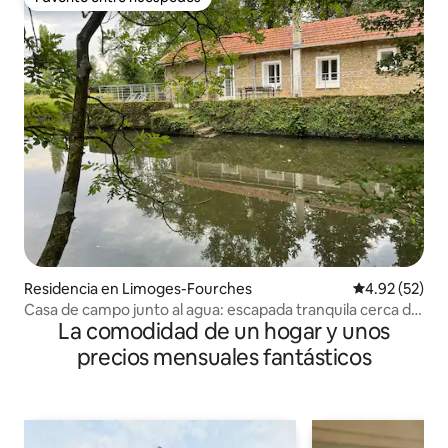
Favorito entre huéspedes
Residencia en Limoges-Fourches
Calificación 
4.92 (52)
Casa de campo junto al agua: escapada tranquila cerca de
La comodidad de un hogar y unos
París
precios mensuales fantásticos