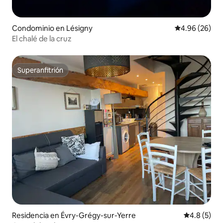
Condominio en Lésigny
Calificación p
4.96 (26)
El chalé de la cruz
Superanfitrión
Superanfitrión
Residencia en Évry-Grégy-sur-Yerre
Calificació
4.8 (5)