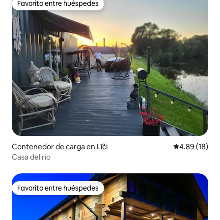
Favorito entre huéspedes
Favorito entre huéspedes
Contenedor de carga en Līči
Calificación 
4.89 (18)
Casa del río
Favorito entre huéspedes
Favorito entre huéspedes