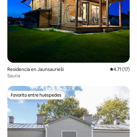
Residencia en Jaunsaurieši
Calificación 
4.71 (17)
Sauna
Favorito entre huéspedes
Favorito entre huéspedes