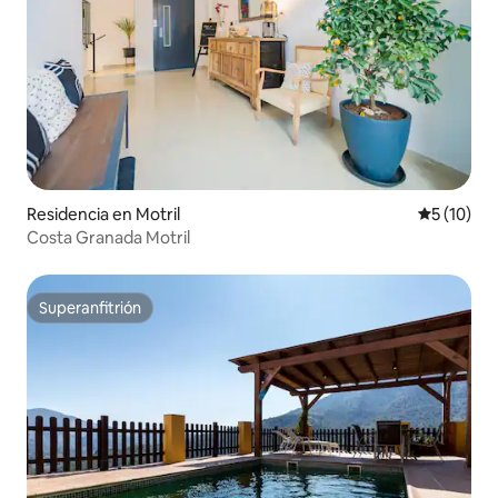
Residencia en Motril
Calificaci
5 (10)
Costa Granada Motril
Superanfitrión
Superanfitrión