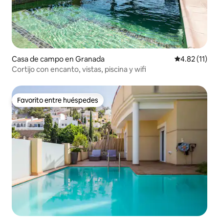
Casa de campo en Granada
Calificación 
4.82 (11)
Cortijo con encanto, vistas, piscina y wifi
Favorito entre huéspedes
Favorito entre huéspedes