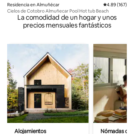
Residencia en Almuñécar
Calificación pr
4.89 (167)
Cielos de Cotobro Almuñecar Pool Hot tub Beach
La comodidad de un hogar y unos
precios mensuales fantásticos
Alojamientos
Nómadas digit