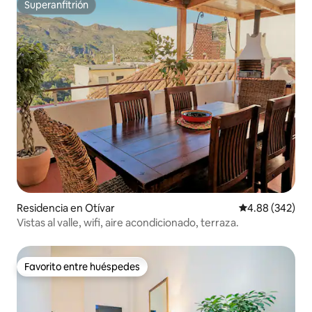
Superanfitrión
Superanfitrión
Residencia en Otívar
Calificación pr
4.88 (342)
Vistas al valle, wifi, aire acondicionado, terraza.
Favorito entre huéspedes
Favorito entre huéspedes